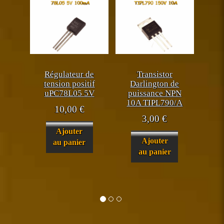
Régulateur de
Transistor
tension positif
Darlington de
uPC78L05 5V
puissance NPN
10A TIPL790/A
10,00
€
3,00
€
Ajouter
Ajouter
au panier
au panier