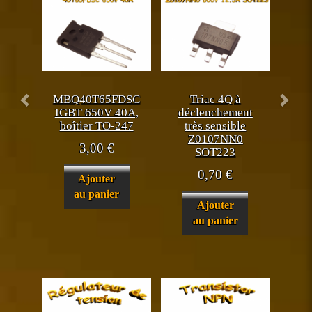
MBQ40T65FDSC
Triac 4Q à
IGBT 650V 40A,
déclenchement
boîtier TO-247
très sensible
Z0107NN0
3,00
€
SOT223
0,70
€
Ajouter
au panier
Ajouter
au panier