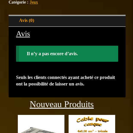
Catégorie :
Jeux
Avis (0)
Avis
Il n’y a pas encore d’avis.
Seuls les clients connectés ayant acheté ce produit
ont la possibilité de laisser un avis.
Précédent
Suiva
Nouveau Produits