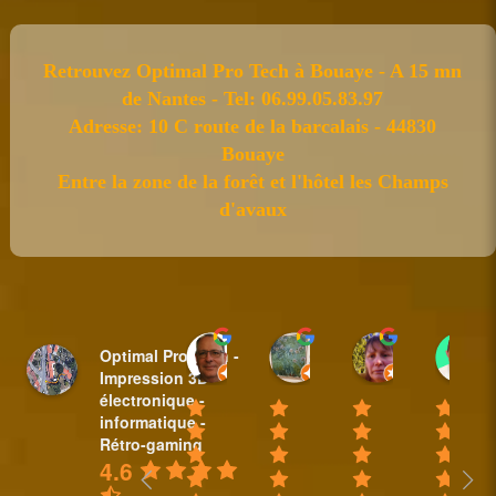
Retrouvez Optimal Pro Tech à Bouaye - A 15 mn
de Nantes - Tel: 06.99.05.83.97
Adresse: 10 C route de la barcalais - 44830
Bouaye
Entre la zone de la forêt et l'hôtel les Champs
d'avaux
Sylvain BAUDET
nicole plantive
Anne Padi
Optimal Pro Tech -
18:44 31 Mar 25
16:14 20 Feb 25
10:35 08 Fe
Impression 3D -
électronique -
informatique -
Rétro-gaming
4.6