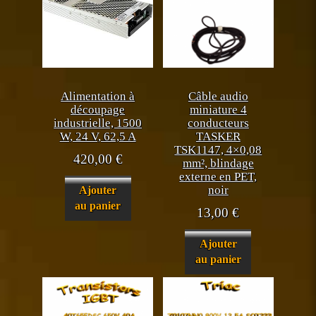
Alimentation à
Câble audio
découpage
miniature 4
industrielle, 1500
conducteurs
W, 24 V, 62,5 A
TASKER
TSK1147, 4×0,08
420,00
€
mm², blindage
externe en PET,
noir
Ajouter
au panier
13,00
€
Ajouter
au panier