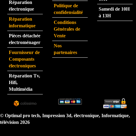
Réparation
rapid
pers
Politique de
électronique
Samedi de 10H
e.
onne 
confidensialité
à 13H
que 
Réparation
Conditions
j'ai 
informatique
Générales de
eu au 
Pièces détachée
Vente
télép
electroménager
Nos
hone 
Fournisseur de
partenaires
est 
Composants
très 
électroniques
perfo
Réparation Tv,
rman
Hifi,
te.  
Multimédia
N'hé
sitez 
pas.  
Je 
© Optimal pro tech, Impression 3d, électronique, Informatique,
reco
télévision 2026
mma
nde 