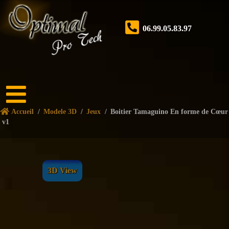
Fermer
06.99.05.83.97
Accueil
Accueil
/
Modele 3D
/
Jeux
/
Boitier Tamaguino En forme de Cœur
Boutique
v1
Forum
Nos
services
3D View
Tutoriels
Nos
réalisations