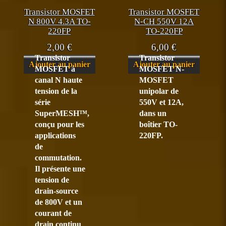
Transistor MOSFET
Transistor MOSFET
N 800V 4.3A TO-
N-CH 550V 12A
220FP
TO-220FP
2,00
€
6,00
€
Transistor
Transistor
Ajouter au panier
Ajouter au panier
MOSFET à
MOSFET N-
canal N haute
MOSFET
tension de la
unipolar de
série
550V et 12A,
SuperMESH™,
dans un
conçu pour les
boîtier TO-
applications
220FP.
de
commutation.
Il présente une
tension de
drain-source
de 800V et un
courant de
drain continu