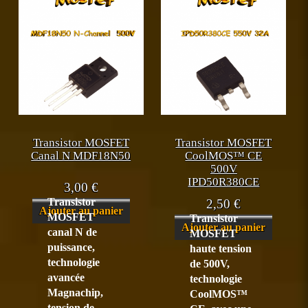
Transistor MOSFET
Transistor MOSFET
Canal N MDF18N50
CoolMOS™ CE
500V
IPD50R380CE
3,00
€
Transistor
2,50
€
Ajouter au panier
MOSFET
Transistor
Ajouter au panier
canal N de
MOSFET
puissance,
haute tension
technologie
de 500V,
avancée
technologie
Magnachip,
CoolMOS™
tension de