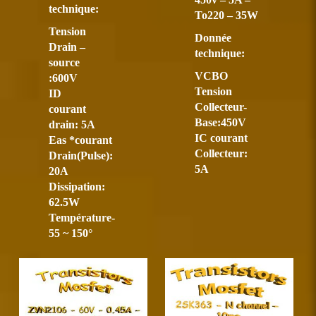
technique:
To220 – 35W
Tension
Donnée
Drain –
technique:
source
VCBO
:600V
Tension
ID
Collecteur-
courant
Base:450V
drain: 5A
IC courant
Eas *courant
Collecteur:
Drain(Pulse):
5A
20A
Dissipation:
62.5W
Température-
55 ~ 150°