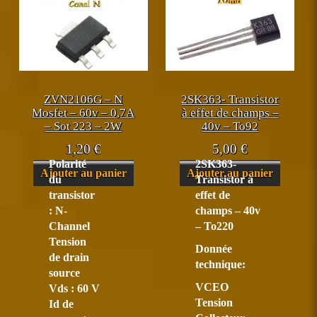
ZVN2106G – N
2SK363- Transistor
Mosfet – 60v – 0,7A
à effet de champs –
– Sot 223 – 2W
40v – To92
1,20
€
5,00
€
Polarité
2SK363-
Ajouter au panier
Ajouter au panier
du
Transistor à
transistor
effet de
: N-
champs – 40v
Channel
– To220
Tension
Donnée
de drain
technique:
source
VCEO
Vds : 60 V
Tension
Id de