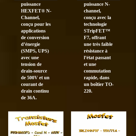
puissance
puissance N-
HEXFET® N-
channel,
Channel,
conçu avec la
conçu pour les
technologie
applications
STripFET™
de conversion
F7, offrant
d’énergie
une très faible
(SMPS, UPS)
résistance à
avec une
l’état passant
tension de
et une
drain-source
commutation
de 500V et un
rapide, dans
courant de
un boîtier TO-
drain continu
220.
de 36A.