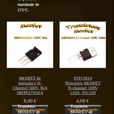
maximale de
175°C.
MOSFET de
STP15810
puissance N-
Transistor MOSFET
Channel 500V 36A
N-channel 100V
IRFPS37N50A
110A, TO-220
8,00
€
4,00
€
Transistor
Transistor
Ajouter au panier
Ajouter au panier
MOSFET de
MOSFET de