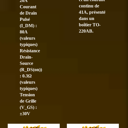
20A
continu de
Courant
41A, présenté
de Drain
dans un
Pulsé
boîtier TO-
(I_DM) :
220AB.
80A
(valeurs
typiques)
Résistance
Drain-
Source
(R_DS(on))
: 0.3Ω
(valeurs
typiques)
Tension
de Grille
(V_GS) :
±30V