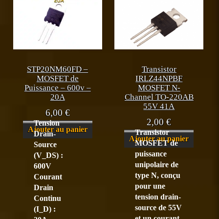
STP20NM60FD –
Transistor
MOSFET de
IRLZ44NPBF
Puissance – 600v –
MOSFET N-
20A
Channel TO-220AB
55V 41A
6,00
€
2,00
€
Tension
Ajouter au panier
Transistor
Drain-
Ajouter au panier
MOSFET de
Source
puissance
(V_DS) :
unipolaire de
600V
type N, conçu
Courant
pour une
Drain
tension drain-
Continu
source de 55V
(I_D) :
et un courant