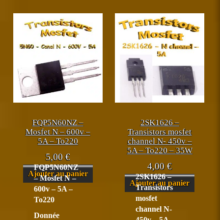
FQP5N60NZ –
2SK1626 –
Mosfet N – 600v –
Transistors mosfet
5A – To220
channel N- 450v –
5A – To220 – 35W
5,00
€
4,00
€
FQP5N60NZ
Ajouter au panier
2SK1626 –
– Mosfet N –
Ajouter au panier
Transistors
600v – 5A –
mosfet
To220
channel N-
Donnée
450v – 5A –