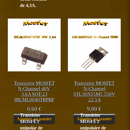
de 4,3A.
Transistor MOSFET
Transistor MOSFET
N-Channel 40V
N-Channel
3.6A SOT-23
STL36N55M5 550V
IRLML0040TRPBF
22.5A
0,60
€
9,00
€
Transistor
Transistor
Ajouter au panier
Ajouter au panier
MOSFET
MOSFET
unipolar de
unipolaire de