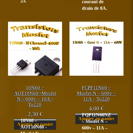
23.
courant de
drain de 8A.
10N60 –
FCPF11N60 –
AOT10N60 -Mosfet
Mosfet N – 600v –
N – 600v – 10A –
11A – To220
To220
4,00
€
2,30
€
FQP11N60NZ
Ajouter au panier
10N60 –
– Mosfet N –
Ajouter au panier
AOT10N60 -
600v – 11A –