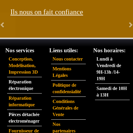
ption
Les 
Ils nous on fait confiance
née 
com
le 31. 
man
Très 
des 
satisf
arriv
ait du 
ent 
servi
très 
Nos services
Liens utiles:
Nos horaires:
ce 
rapid
Conception,
Nous contacter
Lundi à
partic
eme
Modélisation,
Vendredi de
Mentions
ulière
nt.  
Impression 3D
9H-13h /14-
Légales
ment 
La 
19H
Réparation
rapid
pers
Politique de
électronique
Samedi de 10H
e.
onne 
confidensialité
à 13H
que 
Réparation
Conditions
j'ai 
informatique
Générales de
eu au 
Pièces détachée
Vente
télép
electroménager
Nos
hone 
Fournisseur de
partenaires