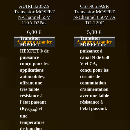
AUIRF3205ZS
CS7N65FA9R
Transistor MOSFET
Transistor MOSFET
N-Channel 55V
N-Channel 650V 7A
110A D2Pak
TO-220F
6,00
€
5,00
€
Transistor
Transistor
Ajouter au panier
Ajouter au panier
MOSFET
MOSFET de
HEXFET® de
puissance à
puissance
canal N de 650
conçu pour les
V et 7 A,
applications
conçu pour les
automobiles,
circuits de
offrant une
commutation
très faible
d’alimentation
résistance à
avec une faible
l’état passant
résistance à
(R
) et
l’état passant.
DS(on)
une
température
de jonction