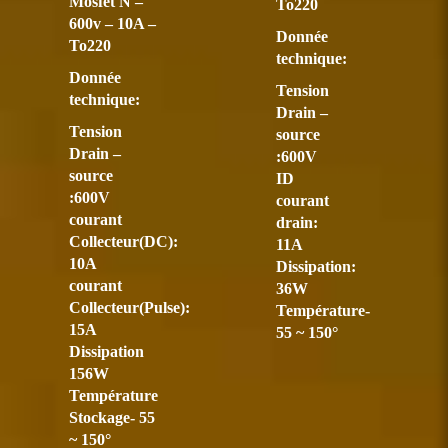
Mosfet N –
To220
600v – 10A –
Donnée
To220
technique:
Donnée
Tension
technique:
Drain –
Tension
source
Drain –
:600V
source
ID
:600V
courant
courant
drain:
Collecteur(DC):
11A
10A
Dissipation:
courant
36W
Collecteur(Pulse):
Température-
15A
55 ~ 150°
Dissipation
156W
Température
Stockage- 55
~ 150°