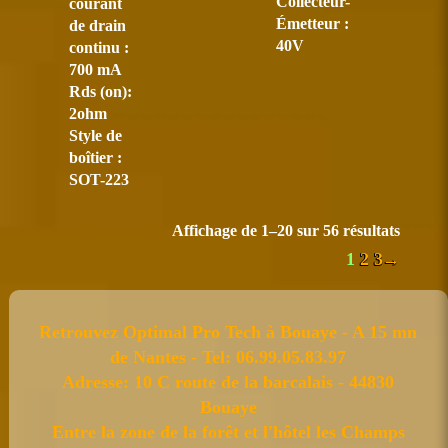
Collecteur-
courant
Émetteur :
de drain
40V
continu :
700 mA
R
ds (on):
2ohm
Style de
boîtier :
SOT-223
Affichage de 1–20 sur 56 résultats
1
2
3
→
Retrouvez Optimal Pro Tech à Bouaye - A 15 mn
de Nantes - Tel: 06.99.05.83.97
Adresse: 10 C route de la barcalais - 44830
Bouaye
Entre la zone de la forêt et l'hôtel les Champs