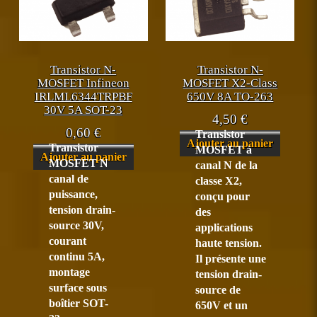
Transistor N-
Transistor N-
MOSFET Infineon
MOSFET X2-Class
IRLML6344TRPBF
650V 8A TO-263
30V 5A SOT-23
4,50
€
0,60
€
Transistor
Ajouter au panier
Transistor
MOSFET à
Ajouter au panier
MOSFET N
canal N de la
canal de
classe X2,
puissance,
conçu pour
tension drain-
des
source 30V,
applications
courant
haute tension.
continu 5A,
Il présente une
montage
tension drain-
surface sous
source de
boîtier SOT-
650V et un