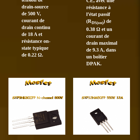
CE, avec une
drain-source
résistance à
de 500 V,
l’état passif
courant de
(R
) de
DS(on)
drain continu
0.38 Ω et un
de 18 A et
courant de
résistance on-
drain maximal
state typique
de 9.3 A, dans
de 0.22 Ω.
un boîtier
DPAK.