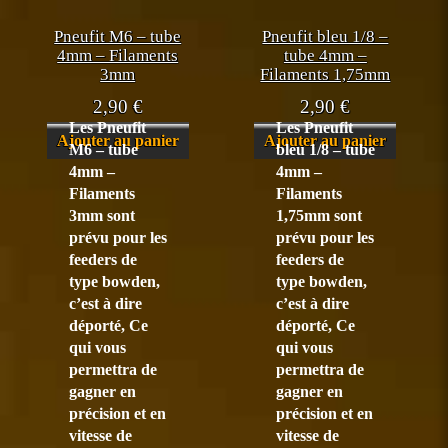
Pneufit M6 – tube
Pneufit bleu 1/8 –
4mm – Filaments
tube 4mm –
3mm
Filaments 1,75mm
2,90
€
2,90
€
Les Pneufit
Les Pneufit
Ajouter au panier
Ajouter au panier
M6 – tube
bleu 1/8 – tube
4mm –
4mm –
Filaments
Filaments
3mm sont
1,75mm sont
prévu pour les
prévu pour les
feeders de
feeders de
type bowden,
type bowden,
c’est à dire
c’est à dire
déporté, Ce
déporté, Ce
qui vous
qui vous
permettra de
permettra de
gagner en
gagner en
précision et en
précision et en
vitesse de
vitesse de