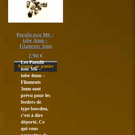
Pneufit noir M6 –
tube 4mm –
Filaments 3mm
2,90
€
Les Pneufit
Ajouter au panier
noir M6 –
tube 4mm –
Filaments
3mm sont
prévu pour les
feeders de
type bowden,
c’est à dire
déporté, Ce
qui vous