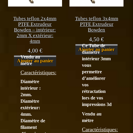
Tubes teflon 2x4mm
Tubes teflon 3x4mm
PTFE Extrudeur
PTFE Extrudeur
Bowden – intérieur:
Bowden
2mm X extérieur:
4,50
€
4mm
Ce Tube de
Ajouter au panier
4,00
€
diamètre
Vendu au
intérieur 3mm
Ajouter au panier
mètre
vous
permettre
Caractéristiques:
d’améliorer
Diamètre
vos
intérieur :
rétractation
2mm.
lors de vos
Diamètre
impressions 3d
extérieur:
Vendu au
4mm.
mètre
Diamètre de
filament
Caractéristiques: