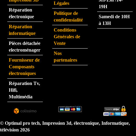
Légales
ment 
La 
19H
Réparation
rapid
pers
Politique de
électronique
Samedi de 10H
e.
onne 
confidensialité
à 13H
que 
Réparation
Conditions
j'ai 
informatique
Générales de
eu au 
Pièces détachée
Vente
télép
electroménager
Nos
hone 
Fournisseur de
partenaires
est 
Composants
très 
électroniques
perfo
Réparation Tv,
rman
Hifi,
te.  
Multimédia
N'hé
sitez 
pas.  
Je 
© Optimal pro tech, Impression 3d, électronique, Informatique,
reco
télévision 2026
mma