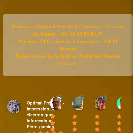
Retrouvez Optimal Pro Tech à Bouaye - A 15 mn
de Nantes - Tel: 06.99.05.83.97
Adresse: 10 C route de la barcalais - 44830
Bouaye
Entre la zone de la forêt et l'hôtel les Champs
d'avaux
Sylvain BAUDET
nicole plantive
Anne Padi
Optimal Pro Tech -
18:44 31 Mar 25
16:14 20 Feb 25
10:35 08 Fe
Impression 3D -
électronique -
informatique -
Rétro-gaming