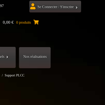
.97
Se Connecter / S'inscrire
0,00
€
0 produits
iels
Nos réalisations
.
/
Support PLCC