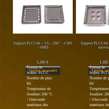
Support PLCC84 – 1A – 260° – CMS
Support PLCC84 
/ SMD
travers
1,00
€
1,0
Format de
Format de
Ajouter au panier
Ajouter au
boitier: PLCC
boitier: PL
Nombre de pins:
Nombre de p
84
84
Température de
Température
Soudure: 260 °C
Soudure: 26
/ 10seconde
/ 10seconde
matériaux des
matériaux d