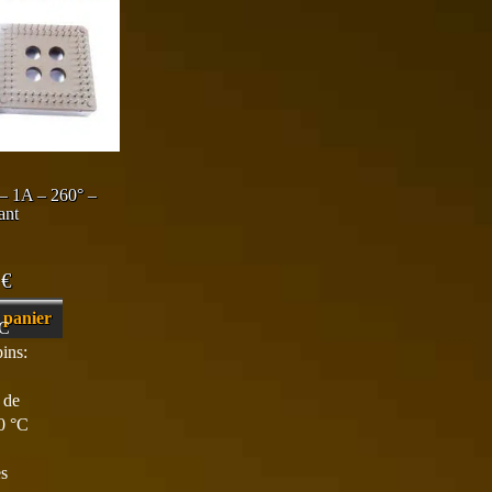
– 1A – 260° –
ant
0
€
 panier
CC
ins:
 de
0 °C
es