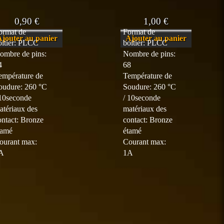
0,90
€
1,00
€
ormat de
Format de
Ajouter au panier
Ajouter au panier
oitier: PLCC
boitier: PLCC
ombre de pins:
Nombre de pins:
4
68
empérature de
Température de
oudure: 260 °C
Soudure: 260 °C
 10seconde
/ 10seconde
atériaux des
matériaux des
ontact: Bronze
contact: Bronze
tamé
étamé
ourant max:
Courant max:
A
1A