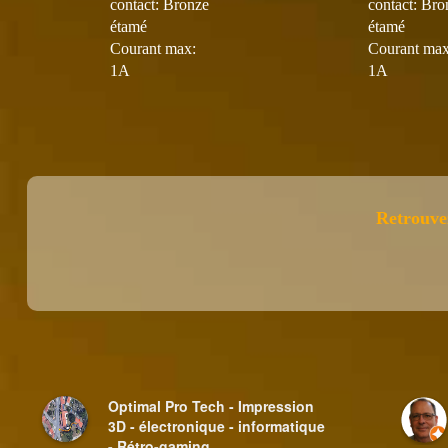
contact: Bronze
contact: Bro
étamé
étamé
Courant max:
Courant max
1A
1A
Retrouve
Optimal Pro Tech - Impression
3D - électronique - informatique
- Rétro-gaming