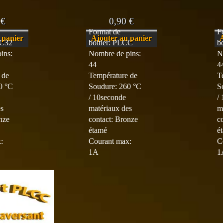
0
€
0,90
€
Format de
F
 panier
Ajouter au panier
CC32
boitier: PLCC
b
ins:
Nombre de pins:
N
44
4
 de
Température de
T
0 °C
Soudure: 260 °C
S
/ 10seconde
/
es
matériaux des
m
nze
contact: Bronze
c
étamé
é
:
Courant max:
C
1A
1