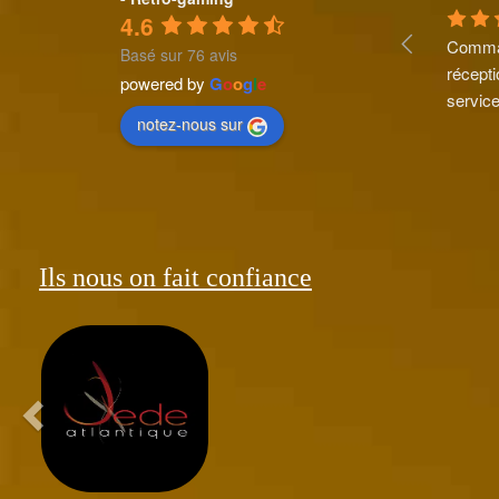
4.6
Comman
Basé sur 76 avis
récepti
powered by
G
o
o
g
l
e
service
notez-nous sur
Ils nous on fait confiance