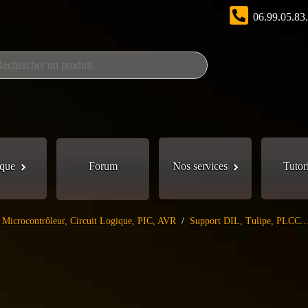
06.99.05.83
que
Forum
Nos services
Tutor
Microcontrôleur, Circuit Logique, PIC, AVR
/
Support DIL, Tulipe, PLCC..