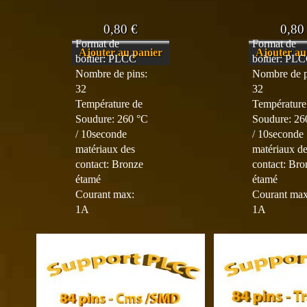
0,80
€
0,8
Format de
Format de
Ajouter au panier
Ajouter au
boitier: PLCC
boitier: PL
Nombre de pins:
Nombre de p
32
32
Température de
Température
Soudure: 260 °C
Soudure: 26
/ 10seconde
/ 10seconde
matériaux des
matériaux d
contact: Bronze
contact: Bro
étamé
étamé
Courant max:
Courant max
1A
1A