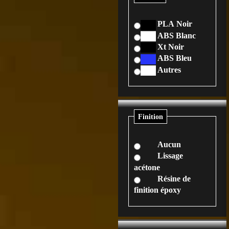
PLA Noir
ABS Blanc
Xt Noir
ABS Bleu
Autres
Finition
Aucun
Lissage
acétone
Résine de
finition époxy