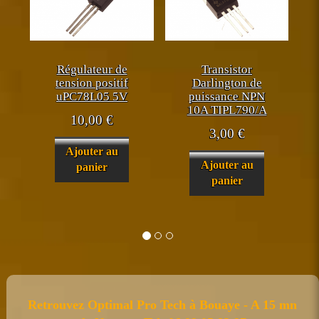
Régulateur de
Transistor
tension positif
Darlington de
uPC78L05 5V
puissance NPN
10A TIPL790/A
10,00
€
3,00
€
Ajouter au
Ajouter au
panier
panier
Retrouvez Optimal Pro Tech à Bouaye - A 15 mn