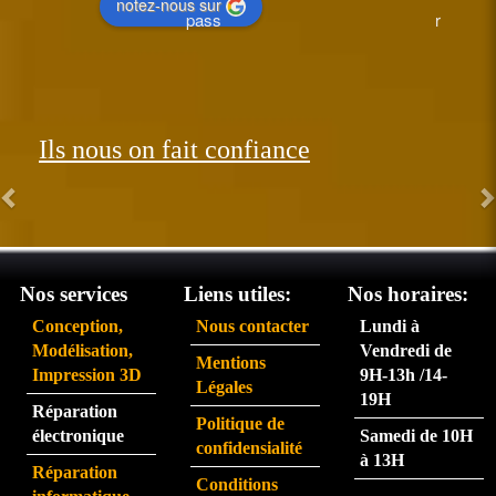
notez-nous sur
pass
r 
ée le 
perfo
26 et 
rman
réce
t.  
ption
Les 
Ils nous on fait confiance
née 
com
le 31. 
man
Très 
des 
satisf
arriv
ait du 
ent 
servi
très 
Nos services
Liens utiles:
Nos horaires:
ce 
rapid
Conception,
Nous contacter
Lundi à
partic
eme
Modélisation,
Vendredi de
Mentions
ulière
nt.  
Impression 3D
9H-13h /14-
Légales
ment 
La 
19H
Réparation
rapid
pers
Politique de
électronique
Samedi de 10H
e.
onne 
confidensialité
à 13H
que 
Réparation
Conditions