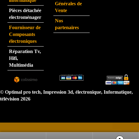
j'ai 
informatique
Générales de
eu au 
Pièces détachée
Vente
télép
electroménager
Nos
hone 
Fournisseur de
partenaires
est 
Composants
très 
électroniques
perfo
Réparation Tv,
rman
Hifi,
te.  
Multimédia
N'hé
sitez 
pas.  
Je 
© Optimal pro tech, Impression 3d, électronique, Informatique,
reco
télévision 2026
mma
nde 
très 
forte
ment