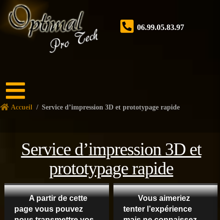
06.99.05.83.97
Accueil
Accueil
/
Service d’impression 3D et prototypage rapide
Boutique
Forum
Service d’impression 3D et
Nos
services
prototypage rapide
Tutoriels
A partir de cette
Vous aimeriez
Nos
page vous pouvez
tenter l’expérience
réalisations
nous transmettre vos
mais ne connaissez