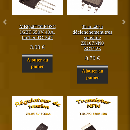
MBQ40T65FDSC
Triac 4Q à
IGBT 650V 40A,
déclenchement très
boîtier TO-247
sensible
Z0107NN0
3,00
€
SOT223
0,70
€
Ajouter au
panier
Ajouter au
panier