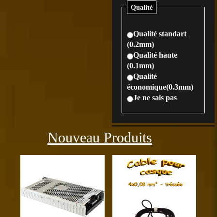
Qualité
Qualité standart
(0.2mm)
Qualité haute
(0.1mm)
Qualité
économique(0.3mm)
Je ne sais pas
Précédent
Sui
Nouveau Produits