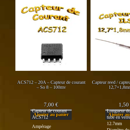
ACS712 – 20A – Capteur de courant
Capteur reed / capte
– So 8 – 100mv
12,7×1,8m
7,00
€
1,5
Capteur de courant
Longueur d
Ajouter au panier
Ajouter au
ACS712
tube en verre
12.7mm
Ampérage
Diamètre du