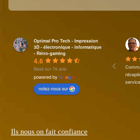
Optimal Pro Tech - Impression
3D - électronique - informatique
- Rétro-gaming
4.6
Comman
Basé sur 76 avis
récepti
powered by
G
o
o
g
l
e
service
notez-nous sur
Ils nous on fait confiance