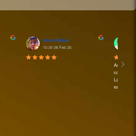
Anne Padiou
Mi
10:35 08 Feb 25
16
Accueil sup
commandes a
La personne
est très pe
Je recomma
Michel po