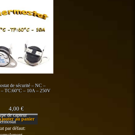
stat de sécurité – NC –
 – TC:60°C – 10A – 250V
4,00
€
ype de capteur
Ajouter au panier
hermostat
tat par défaut:
ormalement