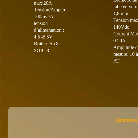
max;20A
tube en verre
Tension/Ampère:
1,8 mm
100mv /A
Tension max
tension
140Vdc
d’alimentation :
Courant Ma
4.5 -5.5V
0.50A
Boitier: So 8 –
Amplitude d
SOIC 8
mesure: 10 à
AT
Retrouve