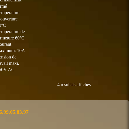
ermé
empérature
’ouverture
0°C
empérature de
ermeture 60°C
ourant
aximum: 10A
ension de
ravail maxi.
50V AC
4 résultats affichés
6.99.05.83.97