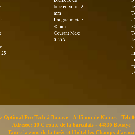
:
tube en verre: 2
f
mm
T
:
Longueur total:
d
45mm
8
x:
Courant Max:
T
0.55A
f
e
C
 25
m
T
t
2
z Optimal Pro Tech à Bouaye - A 15 mn de Nantes - Tel: 0
Adresse: 10 C route de la barcalais - 44830 Bouaye
Entre la zone de la forêt et l'hôtel les Champs d'avaux