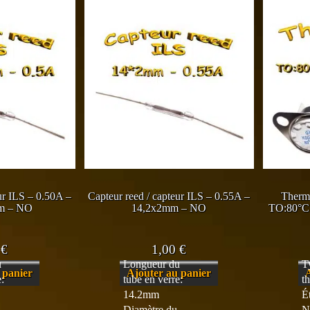
ur ILS – 0.50A –
Capteur reed / capteur ILS – 0.55A –
Thermo
m – NO
14,2x2mm – NO
TO:80°C
0
€
1,00
€
u
Longueur du
T
 panier
Ajouter au panier
:
tube en verre:
t
14.2mm
É
Diamètre du
N