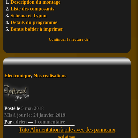
Description du montage
Liste des composants
Schéma et Typon
Détails du programme
Bonus boîtier à imprimer
Sonde
Continuer la lecture de:
de
température
LED
Arduino
nano
+
Posté
Electronique
,
Nos réalisations
PT1000
dans
Posté le
5 mai 2018
Mis à jour le: 24 janvier 2019
Par
adrien
—
1 commentaire
Tuto Alimentation à pile avec des panneaux
solaires.