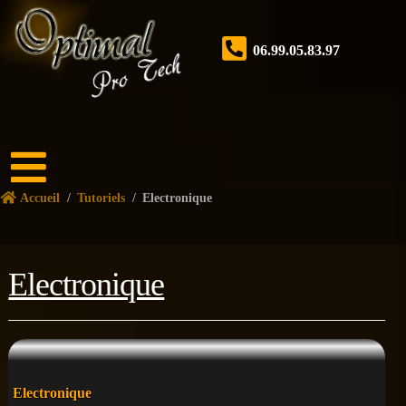
06.99.05.83.97
Accueil
Accueil
/
Tutoriels
/
Electronique
Boutique
Forum
Electronique
Nos
services
Tutoriels
Nos
Posté
Electronique
réalisations