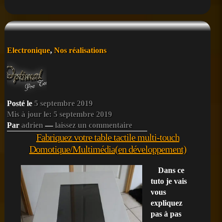
PI
1,
2,
3
ou
Posté
Electronique
,
Nos réalisations
4
dans
avec
Pi
Imager
et
Raspian
Posté le
5 septembre 2019
Mis à jour le: 5 septembre 2019
Par
adrien
—
laissez un commentaire
Fabriquez votre table tactile multi-touch
Domotique/Multimédia(en développement)
Dans ce
tuto je vais
vous
expliquez
pas à pas