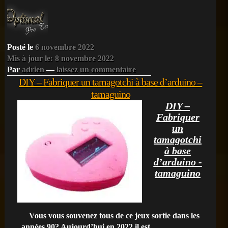
dans
Posté le
6 novembre 2022
Mis à jour le: 8 novembre 2022
Par
adrien
—
laissez un commentaire
DIY – Fabriquer un tamagotchi à base d’arduino –
tamaguino
DIY –
Fabriquer
un
tamagotchi
à base
d’arduino -
tamaguino
Vous vous souvenez tous de ce jeux sortie dans les
années 90? Aujourd’hui en 2022 il est