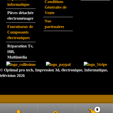
Conditions
j'ai 
informatique
Générales de
eu au 
Pièces détachée
Vente
télép
electroménager
Nos
hone 
Fournisseur de
partenaires
est 
Composants
très 
électroniques
perfo
Réparation Tv,
rman
Hifi,
te.  
Multimédia
N'hé
sitez 
© Optimal pro tech, Impression 3d, électronique, Informatique,
pas.  
télévision 2026
Je 
reco
mma
nde 
très 
forte
0