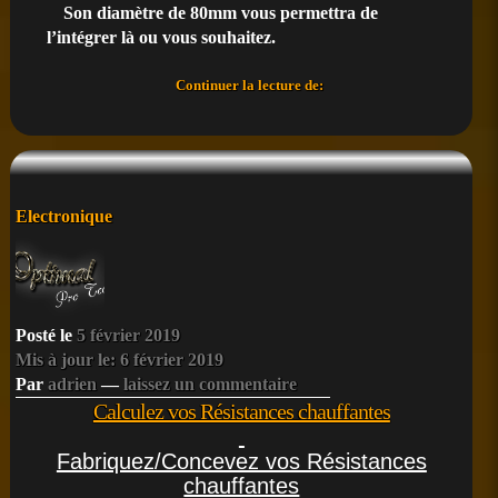
Son diamètre de 80mm vous permettra de
l’intégrer là ou vous souhaitez.
[TUTO]
Continuer la lecture de:
Compte
Tour
Moto
Arduino
Nano
DIY
Posté
Electronique
v1
dans
Posté le
5 février 2019
Mis à jour le: 6 février 2019
Par
adrien
—
laissez un commentaire
Calculez vos Résistances chauffantes
Fabriquez/Concevez vos Résistances
chauffantes