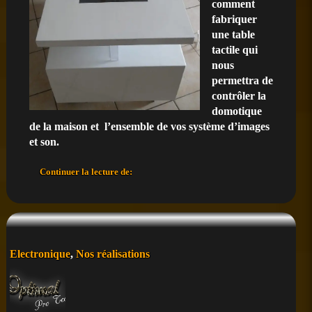
comment
fabriquer
une table
tactile qui
nous
permettra de
contrôler la
domotique
de la maison et l’ensemble de vos système d’images
et son.
Fabriquez
Continuer la lecture de:
votre
table
tactile
multi-
touch
Domotique/Multimédia(en
Posté
Electronique
,
Nos réalisations
développement)
dans