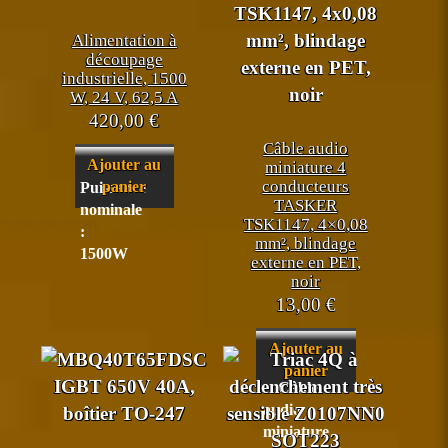
Alimentation à
découpage
industrielle, 1500
W, 24 V, 62,5 A
420,00
€
Câble audio
Ajouter au
miniature 4
conducteurs
panier
Puissance
TASKER
nominale
TSK1147, 4×0,08
:
mm², blindage
1500W
externe en PET,
noir
13,00
€
Ajouter au
panier
Câble
audio
miniature