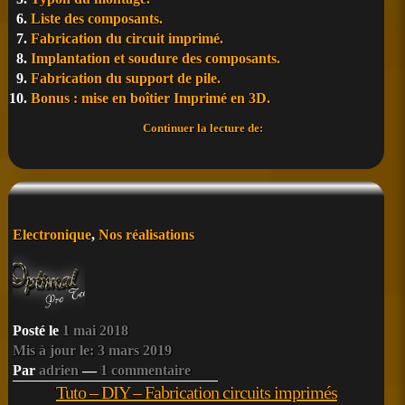
Liste des composants.
Fabrication du circuit imprimé.
Implantation et soudure des composants.
Fabrication du support de pile.
Bonus : mise en boîtier Imprimé en 3D.
Tuto
Continuer la lecture de:
Alimentation
à
pile
avec
des
panneaux
Posté
Electronique
,
Nos réalisations
solaires.
dans
Posté le
1 mai 2018
Mis à jour le: 3 mars 2019
Par
adrien
—
1 commentaire
Tuto – DIY – Fabrication circuits imprimés