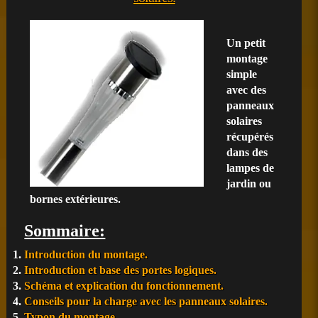
Un petit
montage
simple
avec des
panneaux
solaires
récupérés
dans des
lampes de
jardin ou
bornes extérieures.
Sommaire:
Introduction du montage.
Introduction et base des portes logiques.
Schéma et explication du fonctionnement.
Conseils pour la charge avec les panneaux solaires.
Typon du montage.