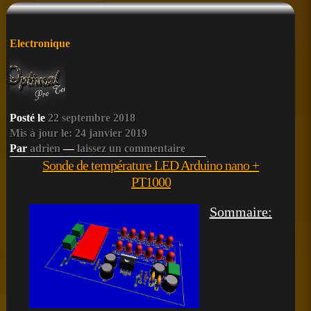
Posté
Electronique
dans
Posté le
22 septembre 2018
Mis à jour le: 24 janvier 2019
Par
adrien
—
laissez un commentaire
Sonde de température LED Arduino nano +
PT1000
Sommaire: