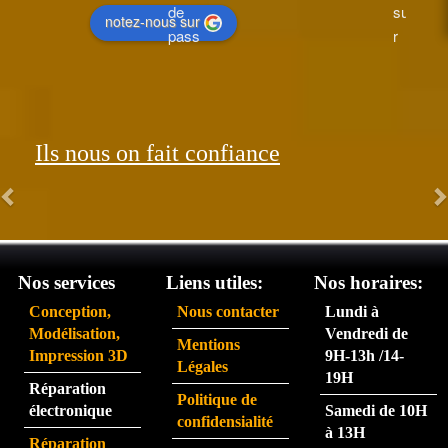
de 
supe
notez-nous sur
pass
r 
ée le 
perfo
26 et 
rman
réce
t.  
ption
Les 
Ils nous on fait confiance
née 
com
le 31. 
man
Très 
des 
satisf
arriv
ait du 
ent 
servi
très 
Nos services
Liens utiles:
Nos horaires:
ce 
rapid
Conception,
Nous contacter
Lundi à
partic
eme
Modélisation,
Vendredi de
Mentions
ulière
nt.  
Impression 3D
9H-13h /14-
Légales
ment 
La 
19H
Réparation
rapid
pers
Politique de
électronique
Samedi de 10H
e.
onne 
confidensialité
à 13H
que 
Réparation