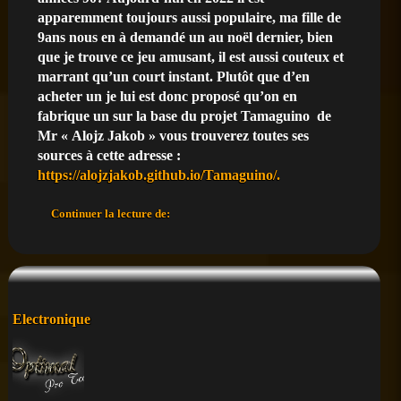
apparemment toujours aussi populaire, ma fille de
9ans nous en à demandé un au noël dernier, bien
que je trouve ce jeu amusant, il est aussi couteux et
marrant qu’un court instant. Plutôt que d’en
acheter un je lui est donc proposé qu’on en
fabrique un sur la base du projet Tamaguino de
Mr « Alojz Jakob » vous trouverez toutes ses
sources à cette adresse :
https://alojzjakob.github.io/Tamaguino/.
DIY
Continuer la lecture de:
–
Fabriquer
un
tamagotchi
à
base
Posté
Electronique
d’arduino
dans
–
tamaguino