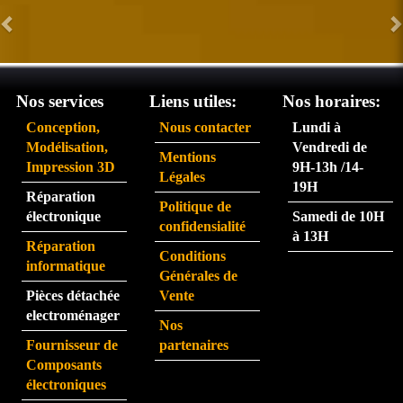
le 31. 
man
Très 
des 
satisf
arriv
ait du 
ent 
servi
très 
Nos services
Liens utiles:
Nos horaires:
ce 
rapid
Conception,
Nous contacter
Lundi à
partic
eme
Modélisation,
Vendredi de
Mentions
ulière
nt.  
Impression 3D
9H-13h /14-
Légales
ment 
La 
19H
Réparation
rapid
pers
Politique de
électronique
Samedi de 10H
e.
onne 
confidensialité
à 13H
que 
Réparation
Conditions
j'ai 
informatique
Générales de
eu au 
Pièces détachée
Vente
télép
electroménager
Nos
hone 
Fournisseur de
partenaires
est 
Composants
très 
électroniques
perfo