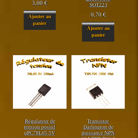
3,00
€
SOT223
0,70
€
Ajouter au
panier
Ajouter au
panier
Régulateur de
Transistor
tension positif
Darlington de
uPC78L05 5V
puissance NPN