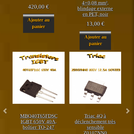
4×0,08 mm²,
420,00
€
blindage externe
en PET, noir
Ajouter au
13,00
€
panier
Ajouter au
panier
MBQ40T65FDSC
Triac 4Q à
IGBT 650V 40A,
déclenchement très
boîtier TO-247
sensible
Z0107NN0