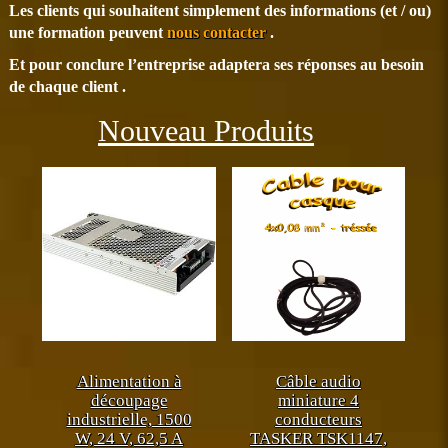
Les clients qui souhaitent simplement des informations (et / ou)
une formation peuvent
nous contacter
.
Et pour conclure l’entreprise adaptera ses réponses au besoin
de chaque client .
Précédent
Sui
Nouveau Produits
Alimentation à
Câble audio
découpage
miniature 4
industrielle, 1500
conducteurs
W, 24 V, 62,5 A
TASKER TSK1147,