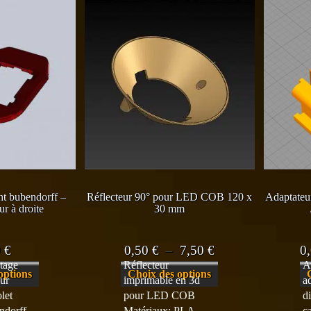
nt bubendorff –
Réflecteur 90° pour LED COB 120 x
Adaptateu
r à droite
30 mm
Plage
0
€
0,50
€
–
7,50
€
0
tage
Réflecteur
A
de
Ce
Ce
options
Choix des options
ur
imprimable en 3d
a
prix :
produit
produit
let
pour LED COB
d
a
a
0,50 €
ndorff
Matériaux: PLA
c