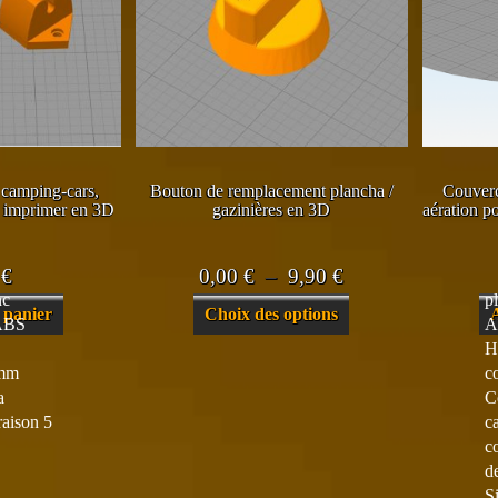
 camping-cars,
Bouton de remplacement plancha /
Couverc
 imprimer en 3D
gazinières en 3D
aération 
Plage
0
€
0,00
€
–
9,90
€
nc
pl
de
Ce
 panier
Choix des options
 ABS
A
prix :
produit
H
a
0,00 €
2mm
c
plusieurs
à
a
C
variations.
raison 5
c
9,90 €
Les
co
options
d
peuvent
S