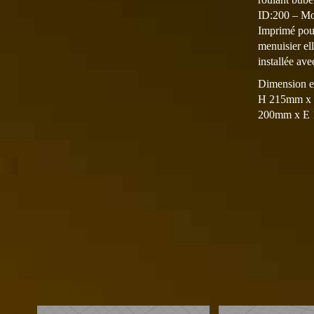
ID:200 – Mo
Imprimé pou
menuisier ell
installée ave
Dimension ex
H 215mm x
200mm x E