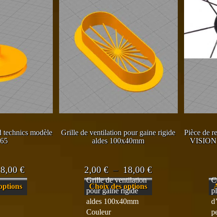
d technics modèle
Grille de ventilation pour gaine rigide
Pièce de 
65
aldes 100x40mm
VISION 
Plage
Plage
8,00
€
2,00
€
–
18,00
€
Grille de ventilation
C
de
de
Ce
Ce
options
Choix des options
pour gaine rigide
p
prix :
prix :
produit
produit
aldes 100x40mm
d
a
a
0,00 €
2,00 €
Couleur
p