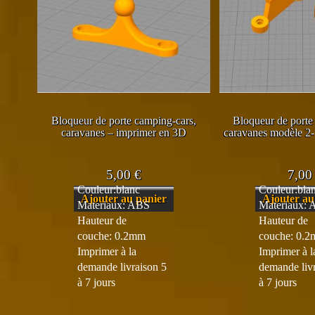
Bloqueur de porte camping-cars,
Bloqueur de porte
caravanes – imprimer en 3D
caravanes modèle 2-
5,00
€
7,0
Couleur:blanc
Couleur:bla
Ajouter au panier
Ajouter au
Materiaux: ABS
Materiaux:
Hauteur de
Hauteur de
couche: 0.2mm
couche: 0.
Imprimer à la
Imprimer à l
demande livraison 5
demande liv
à 7 jours
à 7 jours