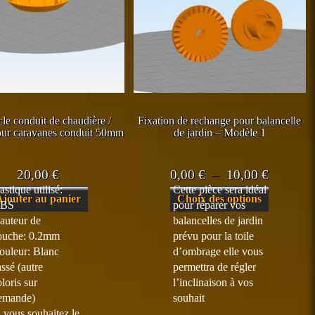
le conduit de chaudière /
Fixation de rechange pour balancelle
pour caravanes conduit 50mm
de jardin – Modèle 1
Plage
20,00
€
0,00
€
–
10,00
€
astique utilisé:
Cette pièce sera idéal
de
Ce
Ajouter au panier
Choix des options
BS
pour réparer vos
prix :
produit
auteur de
balancelles de jardin
a
0,00 €
ouche: 0.2mm
prévu pour la toile
plusieurs
à
ouleur: Blanc
d’ombrage elle vous
variations.
assé (autre
permettra de régler
10,00 €
Les
loris sur
l’inclinaison à vos
options
emande)
souhait
peuvent
i vous souhaitez le