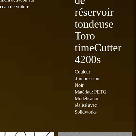
de
plusieurs
plusieurs
à
à
rceau de voiture
réservoir
variations.
variations.
15,00 €
20,00 €
Les
Les
tondeuse
options
options
peuvent
peuvent
Toro
être
être
choisies
choisies
timeCutter
sur
sur
4200s
la
la
page
page
du
du
Couleur
produit
produit
d’impression:
Noir
Matériau: PETG
Modélisation
réalisé avec
Solidworks