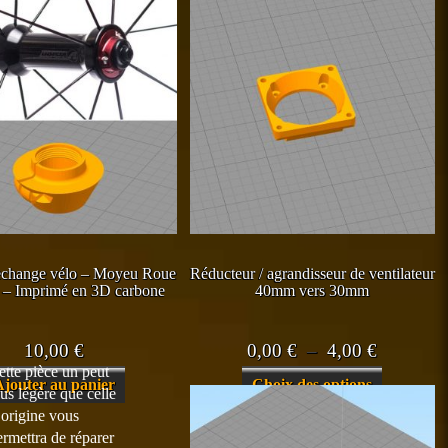
rechange vélo – Moyeu Roue
Réducteur / agrandisseur de ventilateur
– Imprimé en 3D carbone
40mm vers 30mm
Plage
10,00
€
0,00
€
–
4,00
€
ette pièce un peut
de
Ce
Ajouter au panier
Choix des options
lus légère que celle
prix :
produit
’origine vous
a
0,00 €
ermettra de réparer