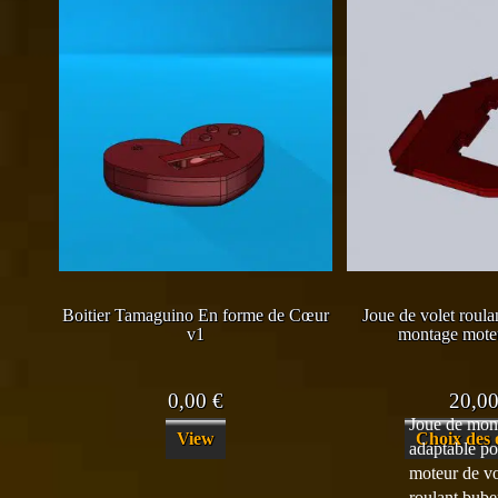
Boitier Tamaguino En forme de Cœur
Joue de volet roula
v1
montage moteu
0,00
€
20,0
Joue de mon
View
Choix des 
adaptable po
moteur de vo
roulant bube