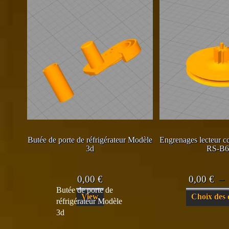
Butée de porte de réfrigérateur Modèle
Engrenages lecteur c
3d
RS-B6
0,00
€
0,00
€
–
Butée de porte de
View
Choix des 
réfrigérateur Modèle
3d