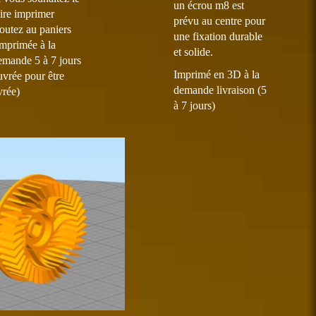
un écrou m8 est
être
aire imprimer
prévu au centre pour
choisies
joutez au paniers
une fixation durable
sur
Imprimée à la
et solide.
la
emande 5 à 7 jours
page
Imprimé en 3D à la
uvrée pour être
du
demande livraison (5
vrée)
produit
à 7 jours)