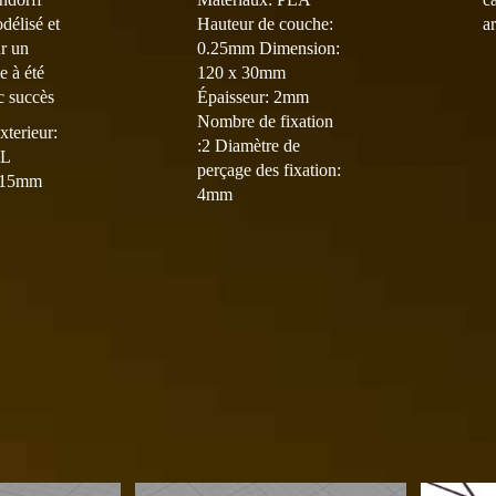
plusieurs
plusieurs
à
délisé et
Hauteur de couche:
a
variations.
variations.
r un
0.25mm Dimension:
7,50 €
Les
Les
e à été
120 x 30mm
options
options
c succès
Épaisseur: 2mm
peuvent
peuvent
Nombre de fixation
terieur:
être
être
:2 Diamètre de
 L
choisies
choisies
perçage des fixation:
 15mm
sur
sur
4mm
la
la
page
page
du
du
produit
produit