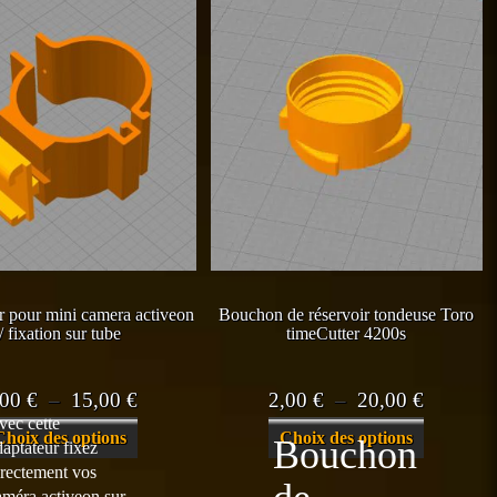
r pour mini camera activeon
Bouchon de réservoir tondeuse Toro
/ fixation sur tube
timeCutter 4200s
Plage
Plage
,00
€
–
15,00
€
2,00
€
–
20,00
€
vec cette
de
de
Ce
Ce
Choix des options
Choix des options
Bouchon
daptateur fixez
prix :
prix :
produit
produit
irectement vos
a
a
0,00 €
2,00 €
améra activeon sur