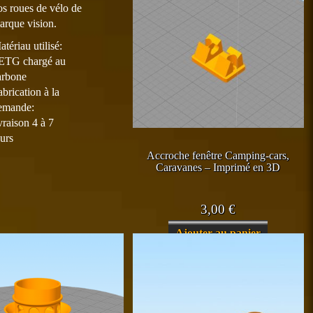
plusieurs
à
os roues de vélo de
variations.
arque vision.
4,00 €
Les
tériau utilisé:
options
ETG chargé au
peuvent
arbone
être
abrication à la
choisies
emande:
sur
vraison 4 à 7
la
ours
page
du
Accroche fenêtre Camping-cars,
Caravanes – Imprimé en 3D
produit
3,00
€
Ajouter au panier