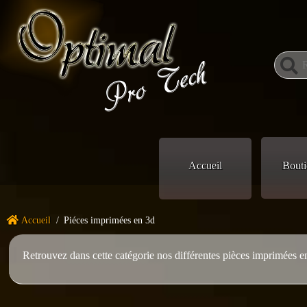
Accueil
Bouti
Accueil
/
Piéces imprimées en 3d
Retrouvez dans cette catégorie nos différentes pièces imprimées 