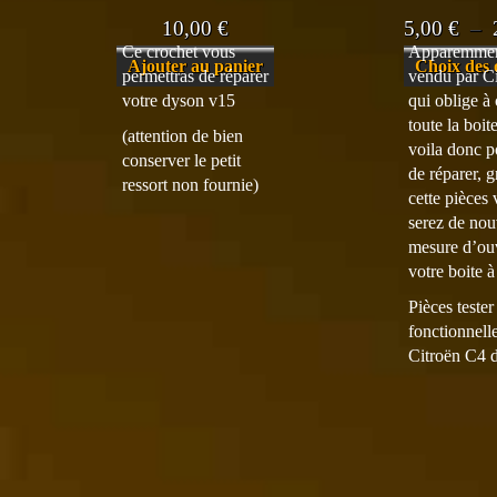
10,00
€
5,00
€
–
Ce crochet vous
Apparemmen
Ajouter au panier
Choix des 
permettras de réparer
vendu par Ci
votre dyson v15
qui oblige à
toute la boit
(attention de bien
voila donc po
conserver le petit
de réparer, g
ressort non fournie)
cette pièces
serez de no
mesure d’ouv
votre boite à
Pièces tester
fonctionnell
Citroën C4 