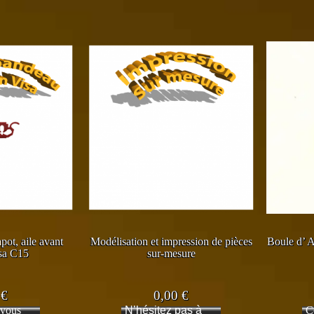
ot, aile avant
Modélisation et impression de pièces
Boule d’ A
sa C15
sur-mesure
0
€
0,00
€
 vous
N’hésitez pas à
C