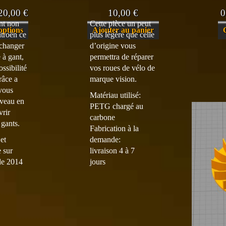
Plage
20,00
€
10,00
€
0
t non
Cette pièce un peut
de
Ce
options
Ajouter au panier
troën ce
plus légère que celle
prix :
produit
 changer
d’origine vous
a
5,00 €
e à gant,
permettra de réparer
plusieurs
à
ssibilité
vos roues de vélo de
variations.
râce a
marque vision.
20,00 €
Les
 vous
Matériau utilisé:
options
uveau en
PETG chargé au
peuvent
rir
carbone
être
 gants.
Fabrication à la
choisies
 et
demande:
sur
e sur
livraison 4 à 7
la
de 2014
jours
page
du
produit