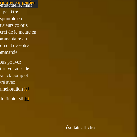
Ajouter au panier
ontractuelle, mais
t peu être
isponible en
usieurs coloris,
erci de le mettre en
ommentaire au
oment de votre
ommande
ous pouvez
trouver aussi le
oystick complet
ivré avec
’amélioration
ici
 le fichier stl
ici
11 résultats affichés