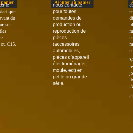
 panier
Ajouter au panier
er le
nous contacté
c
lastique
pour toutes
es
 avant du
demandes de
d
ue sur
production ou
pl
iles
reproduction de
m
re
pièces
c
a ou C15.
(accessoires
m
automobiles,
c
pièces d’appareil
V
électroménager,
re
moule, ect) en
j
petite ou grande
l
série.
l
et