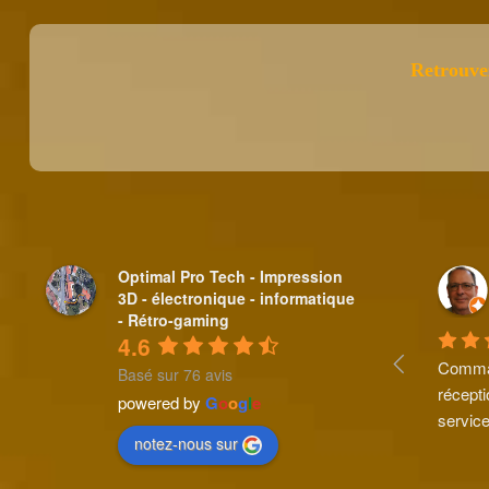
Retrouve
Optimal Pro Tech - Impression
3D - électronique - informatique
- Rétro-gaming
4.6
Comman
Basé sur 76 avis
récepti
powered by
G
o
o
g
l
e
service
notez-nous sur