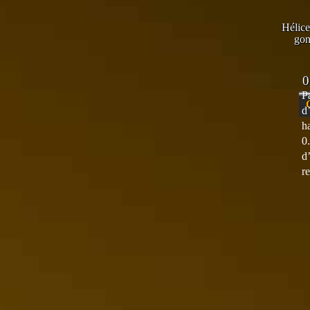
Hélice
gon
0
P
d
h
0
d
r