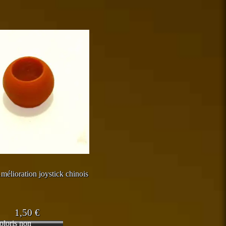
produit
produit
mélioration joystick chinois
1,50
€
oloris non