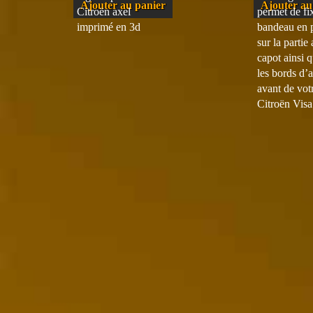
Ajouter au panier
Ajouter au
Citroën axel
permet de fix
imprimé en 3d
bandeau en p
sur la partie
capot ainsi q
les bords d’a
avant de vot
Citroën Vis