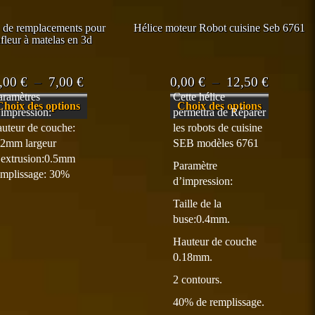
 de remplacements pour
Hélice moteur Robot cuisine Seb 6761
fleur à matelas en 3d
Plage
Plage
,00
€
–
7,00
€
0,00
€
–
12,50
€
aramètres
Cette hélice
de
de
Ce
Ce
Choix des options
Choix des options
’impression:
permettra de Réparer
prix :
prix :
produit
produit
auteur de couche:
les robots de cuisine
a
a
0,00 €
0,00 €
.2mm largeur
SEB modèles 6761
plusieurs
plusieurs
à
à
’extrusion:0.5mm
Paramètre
variations.
variations.
emplissage: 30%
7,00 €
12,50 €
d’impression:
Les
Les
options
options
Taille de la
peuvent
peuvent
buse:0.4mm.
être
être
Hauteur de couche
choisies
choisies
0.18mm.
sur
sur
la
la
2 contours.
page
page
40% de remplissage.
du
du