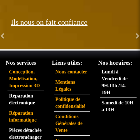
26 et 
rman
réce
t.  
ption
Les 
Ils nous on fait confiance
née 
com
le 31. 
man
Très 
des 
satisf
arriv
ait du 
ent 
servi
très 
Nos services
Liens utiles:
Nos horaires:
ce 
rapid
Conception,
Nous contacter
Lundi à
partic
eme
Modélisation,
Vendredi de
Mentions
ulière
nt.  
Impression 3D
9H-13h /14-
Légales
ment 
La 
19H
Réparation
rapid
pers
Politique de
électronique
Samedi de 10H
e.
onne 
confidensialité
à 13H
que 
Réparation
Conditions
j'ai 
informatique
Générales de
eu au 
Pièces détachée
Vente
télép
electroménager