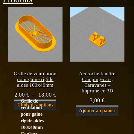
Grille de ventilation
Accroche fenêtre
pour gaine rigide
Camping-cars,
aldes 100x40mm
Caravanes –
Imprimé en 3D
Plage
2,00
€
–
18,00
€
3,00
€
Grille de
de
Ce
Choix des options
ventilation
prix :
Ajouter au panier
produit
pour gaine
a
2,00 €
rigide aldes
plusieurs
à
100x40mm
variations.
Couleur