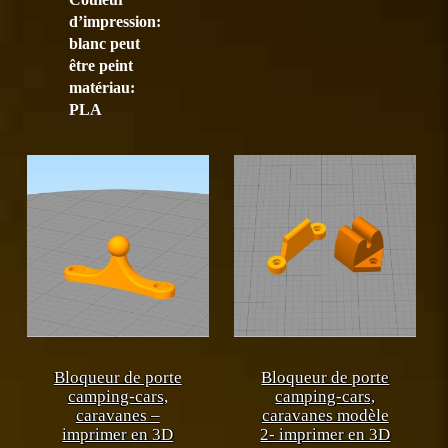
18,00 €
Les
d’impression:
options
blanc peut
peuvent
être peint
être
matériau:
choisies
PLA
sur
la
page
du
produit
Bloqueur de porte
Bloqueur de porte
camping-cars,
camping-cars,
caravanes –
caravanes modèle
imprimer en 3D
2- imprimer en 3D