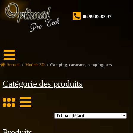
06.99.05.83.97
Accueil
Accueil
/
Modele 3D
/
Camping, caravane, camping-cars
Boutique
Catégorie des produits
Forum
Nos
services
Tutoriels
Nos
Produits
réalisations