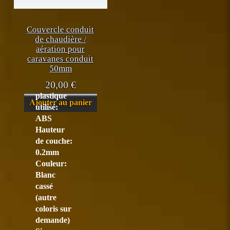
Couvercle conduit
de chaudière /
aération pour
caravanes conduit
50mm
20,00
€
plastique
Ajouter au panier
utilisé:
ABS
Hauteur
de couche:
0.2mm
Couleur:
Blanc
cassé
(autre
coloris sur
demande)