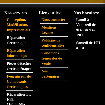
ait du 
ent 
servi
très 
Nos services
Liens utiles:
Nos horaires:
ce 
rapid
Conception,
Nous contacter
Lundi à
partic
eme
Modélisation,
Vendredi de
Mentions
ulière
nt.  
Impression 3D
9H-13h /14-
Légales
ment 
La 
19H
Réparation
rapid
pers
Politique de
électronique
Samedi de 10H
e.
onne 
confidensialité
à 13H
que 
Réparation
Conditions
j'ai 
informatique
Générales de
eu au 
Pièces détachée
Vente
télép
electroménager
Nos
hone 
Fournisseur de
partenaires
est 
Composants
très 
électroniques
perfo
Réparation Tv,
rman
Hifi,
te.  
Multimédia