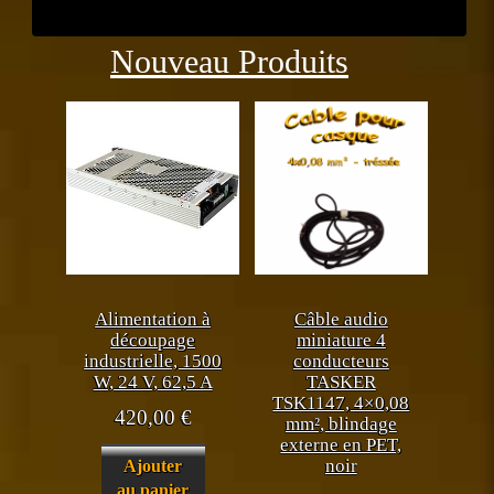
Précédent
Suiva
Nouveau Produits
Alimentation à
Câble audio
découpage
miniature 4
industrielle, 1500
conducteurs
W, 24 V, 62,5 A
TASKER
TSK1147, 4×0,08
420,00
€
mm², blindage
externe en PET,
noir
Ajouter
au panier