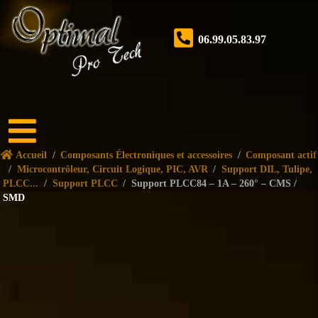
06.99.05.83.97
Accueil
Accueil
/
Composants Électroniques et accessoires
/
Composant actif
Boutique
/
Microcontrôleur, Circuit Logique, PIC, AVR
/
Support DIL, Tulipe,
PLCC...
/
Support PLCC
/
Support PLCC84 – 1A – 260° – CMS /
SMD
Forum
Nos
services
Tutoriels
Nos
réalisations