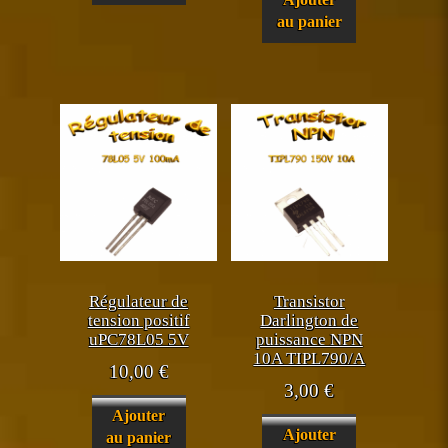
au panier
Régulateur de
Transistor
tension positif
Darlington de
uPC78L05 5V
puissance NPN
10A TIPL790/A
10,00
€
3,00
€
Ajouter
Ajouter
au panier