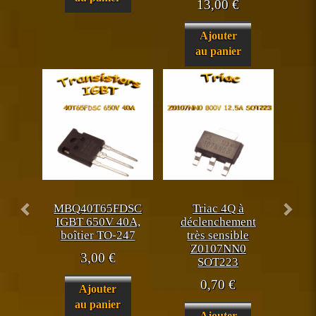
13,00
€
Ajouter
au panier
MBQ40T65FDSC
Triac 4Q à
IGBT 650V 40A,
déclenchement
boîtier TO-247
très sensible
Z0107NN0
3,00
€
SOT223
0,70
€
Ajouter
au panier
Ajouter