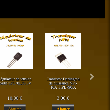
Suivant
égulateur de tension
Transistor Darlington
ositif uPC78L05 5V
de puissance NPN
10A TIPL790/A
10,00
€
3,00
€
Ajouter
Ajouter