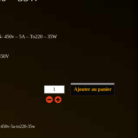
 N- 450v – 5A – To220 – 35W
:450V
Ajouter au panier
n-450v-5a-to220-35w