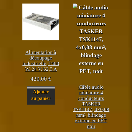
Alimentation à
découpage
industrielle, 1500
W, 24 V, 62,5 A
420,00
€
Câble audio
Ajouter
miniature 4
conducteurs
au panier
TASKER
TSK1147, 4×0,08
mm², blindage
externe en PET,
noir