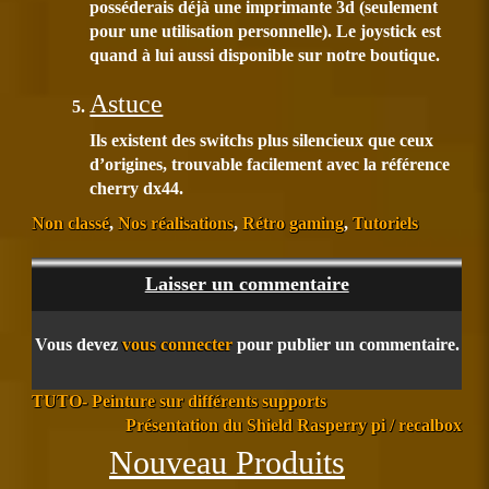
posséderais déjà une imprimante 3d (seulement
pour une utilisation personnelle). Le joystick est
quand à lui aussi disponible sur notre boutique.
Astuce
Ils existent des switchs plus silencieux que ceux
d’origines, trouvable facilement avec la référence
cherry dx44.
Posté
Non classé
,
Nos réalisations
,
Rétro gaming
,
Tutoriels
dans
Laisser un commentaire
Vous devez
vous connecter
pour publier un commentaire.
Post
TUTO- Peinture sur différents supports
précédent:
Post
Présentation du Shield Rasperry pi / recalbox
suivant:
Précédent
Suiva
Nouveau Produits