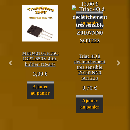
13,00
€
Ajouter
au panier
MBQ40T65FDSC
Triac 4Q à
IGBT 650V 40A,
déclenchement
boîtier TO-247
très sensible
Z0107NN0
3,00
€
SOT223
Ajouter
0,70
€
au panier
Ajouter
au panier