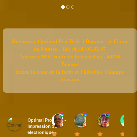
Retrouvez Optimal Pro Tech à Bouaye - A 15 mn
de Nantes - Tel: 06.99.05.83.97
Adresse: 10 C route de la barcalais - 44830
Bouaye
Entre la zone de la forêt et l'hôtel les Champs
d'avaux
Sylvain BAUDET
nicole plantive
Anne Padi
Optimal Pro Tech -
18:44 31 Mar 25
16:14 20 Feb 25
10:35 08 Fe
Impression 3D -
électronique -