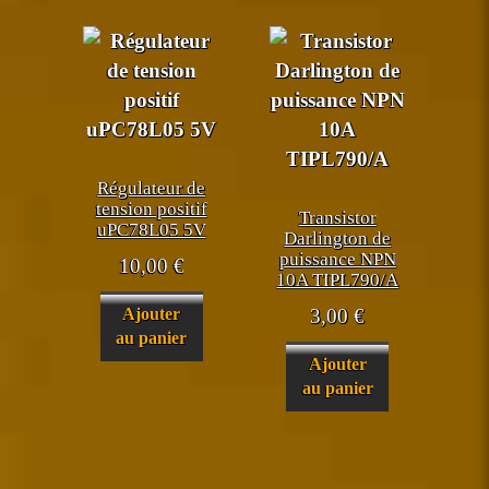
Régulateur de
tension positif
Transistor
uPC78L05 5V
Darlington de
puissance NPN
10,00
€
10A TIPL790/A
Ajouter
3,00
€
au panier
Ajouter
au panier