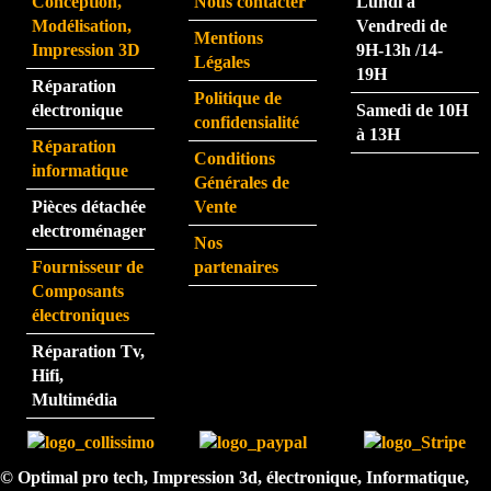
Conception,
Nous contacter
Lundi à
partic
eme
Modélisation,
Vendredi de
Mentions
ulière
nt.  
Impression 3D
9H-13h /14-
Légales
ment 
La 
19H
Réparation
rapid
pers
Politique de
électronique
Samedi de 10H
e.
onne 
confidensialité
à 13H
que 
Réparation
Conditions
j'ai 
informatique
Générales de
eu au 
Pièces détachée
Vente
télép
electroménager
Nos
hone 
Fournisseur de
partenaires
est 
Composants
très 
électroniques
perfo
Réparation Tv,
rman
Hifi,
te.  
Multimédia
N'hé
sitez 
pas.  
© Optimal pro tech, Impression 3d, électronique, Informatique,
Je 