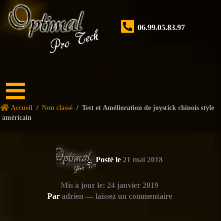
06.99.05.83.97
Accueil
Accueil
/
Non classé
/
Test et Amélioration de joystick chinois style
Boutique
américain
Forum
Nos
Posté le
21 mai 2018
services
Tutoriels
Mis à jour le: 24 janvier 2019
Par
adrien
—
laissez un commentaire
Nos
réalisations