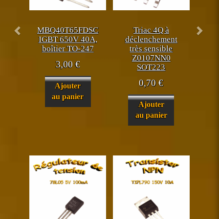
MBQ40T65FDSC
Triac 4Q à
IGBT 650V 40A,
déclenchement
boîtier TO-247
très sensible
Z0107NN0
3,00
€
SOT223
0,70
€
Ajouter
au panier
Ajouter
au panier