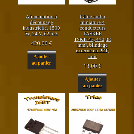
Alimentation à
Câble audio
découpage
miniature 4
industrielle, 1500
conducteurs
W, 24 V, 62,5 A
TASKER
TSK1147, 4×0,08
420,00
€
mm², blindage
externe en PET,
noir
Ajouter
au panier
13,00
€
Ajouter
au panier