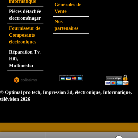
j'ai 
informatique
Générales de
eu au 
Pièces détachée
Vente
télép
electroménager
Nos
hone 
Fournisseur de
partenaires
est 
Composants
très 
électroniques
perfo
Réparation Tv,
rman
Hifi,
te.  
Multimédia
N'hé
sitez 
pas.  
Je 
© Optimal pro tech, Impression 3d, électronique, Informatique,
reco
télévision 2026
mma
nde 
très 
forte
ment