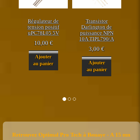
Régulateur de
Transistor
tension positif
Darlington de
uPC78L05 5V
puissance NPN
10A TIPL790/A
10,00
€
3,00
€
Ajouter
Ajouter
au panier
au panier
Retrouvez Optimal Pro Tech à Bouaye - A 15 mn