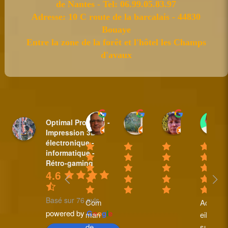
de Nantes - Tel: 06.99.05.83.97
Adresse: 10 C route de la barcalais - 44830
Bouaye
Entre la zone de la forêt et l'hôtel les Champs
d'avaux
Sylvain BAUDET
nicole plantive
Anne Padi
Optimal Pro Tech -
18:44 31 Mar 25
16:14 20 Feb 25
10:35 08 Fe
Impression 3D -
électronique -
informatique -
Rétro-gaming
4.6
Basé sur 76 avis
Com
Accu
powered by
G
o
o
g
l
e
man
eil 
de 
supe