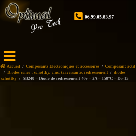
06.99.05.83.97
Accueil
Accueil
/
Composants Électroniques et accessoires
/
Composant actif
Boutique
/
Diodes zener , schottky, cms, traversante, redressement
/
diodes
schottky
/
SB240 – Diode de redressement 40v – 2A – 150°C – Do-15
Forum
Nos
services
Tutoriels
Nos
réalisations