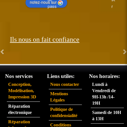
notez-nous sur
pass
r 
ée le 
perfo
26 et 
rman
réce
t.  
ption
Les 
Ils nous on fait confiance
née 
com
le 31. 
man
Très 
des 
satisf
arriv
ait du 
ent 
servi
très 
Nos services
Liens utiles:
Nos horaires:
ce 
rapid
Conception,
Nous contacter
Lundi à
partic
eme
Modélisation,
Vendredi de
Mentions
ulière
nt.  
Impression 3D
9H-13h /14-
Légales
ment 
La 
19H
Réparation
rapid
pers
Politique de
électronique
Samedi de 10H
e.
onne 
confidensialité
à 13H
que 
Réparation
Conditions