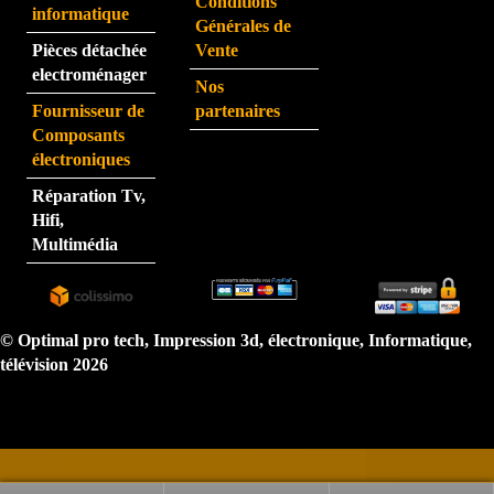
Conditions
j'ai 
informatique
Générales de
eu au 
Pièces détachée
Vente
télép
electroménager
Nos
hone 
Fournisseur de
partenaires
est 
Composants
très 
électroniques
perfo
Réparation Tv,
rman
Hifi,
te.  
Multimédia
N'hé
sitez 
pas.  
Je 
© Optimal pro tech, Impression 3d, électronique, Informatique,
reco
télévision 2026
mma
nde 
très 
forte
ment