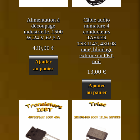
Alimentation à
Câble audio
découpage
miniature 4
industrielle, 1500
conducteurs
W, 24 V, 62,5 A
TASKER
TSK1147, 4×0,08
420,00
€
mm², blindage
externe en PET,
noir
Ajouter
au panier
13,00
€
Ajouter
au panier