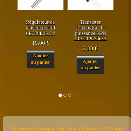
Régulateur de
Transistor
tension positif
Darlington de
uPC78L05 5V
puissance NPN
10A TIPL790/A
10,00
€
3,00
€
Ajouter
Ajouter
au panier
au panier
Retrouvez Optimal Pro Tech à Bouaye - A 15 mn