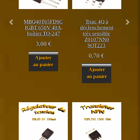
MBQ40T65FDSC
Triac 4Q à
IGBT 650V 40A,
déclenchement
boîtier TO-247
très sensible
Z0107NN0
3,00
€
SOT223
0,70
€
Ajouter
au panier
Ajouter
au panier