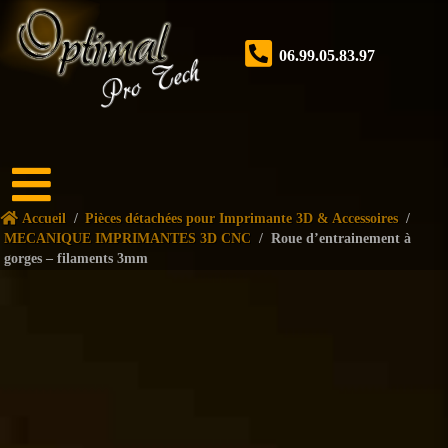
06.99.05.83.97
Accueil
Accueil
/
Pièces détachées pour Imprimante 3D & Accessoires
/
Boutique
MECANIQUE IMPRIMANTES 3D CNC
/
Roue d’entrainement à
gorges – filaments 3mm
Forum
Nos
services
Tutoriels
Nos
réalisations