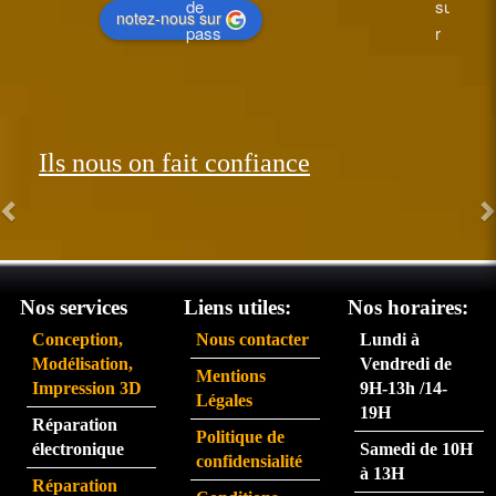
de 
supe
notez-nous sur
pass
r 
ée le 
perfo
26 et 
rman
réce
t.  
ption
Les 
Ils nous on fait confiance
née 
com
le 31. 
man
Très 
des 
satisf
arriv
ait du 
ent 
servi
très 
Nos services
Liens utiles:
Nos horaires:
ce 
rapid
Conception,
Nous contacter
Lundi à
partic
eme
Modélisation,
Vendredi de
Mentions
ulière
nt.  
Impression 3D
9H-13h /14-
Légales
ment 
La 
19H
Réparation
rapid
pers
Politique de
électronique
Samedi de 10H
e.
onne 
confidensialité
à 13H
que 
Réparation