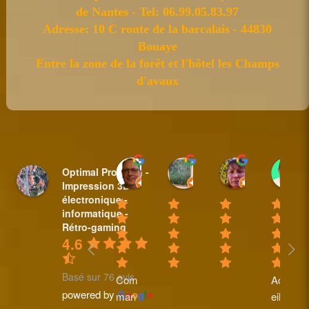
de Nantes - Tel: 06.99.05.83.97
Adresse: 10 C route de la barcalais - 44830
Bouaye
Entre la zone de la forêt et l'hôtel les Champs
d'avaux
Sylvain BAUDET
nicole plantive
Anne Padi
Optimal Pro Tech -
18:44 31 Mar 25
16:14 20 Feb 25
10:35 08 Fe
Impression 3D -
électronique -
informatique -
Rétro-gaming
4.6
Basé sur 76 avis
Com
Accu
powered by
G
o
o
g
l
e
man
eil 