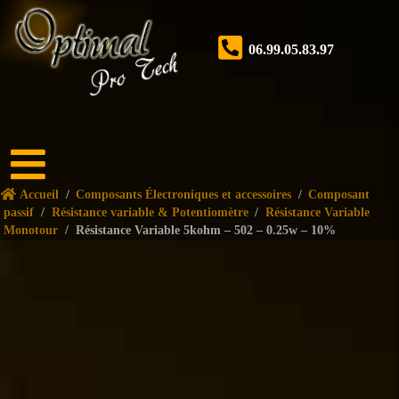
06.99.05.83.97
Accueil
Accueil
/
Composants Électroniques et accessoires
/
Composant
Boutique
passif
/
Résistance variable & Potentiomètre
/
Résistance Variable
Monotour
/
Résistance Variable 5kohm – 502 – 0.25w – 10%
Forum
Nos
services
Tutoriels
Nos
réalisations