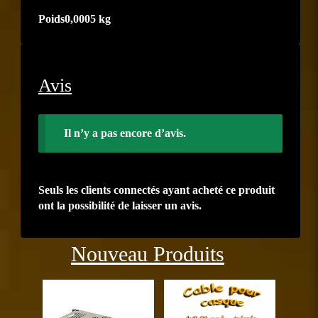
Poids
0,0005 kg
Avis
Il n’y a pas encore d’avis.
Seuls les clients connectés ayant acheté ce produit
ont la possibilité de laisser un avis.
Précédent
Suiva
Nouveau Produits