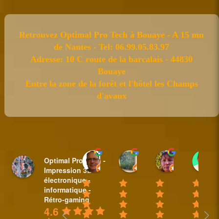
Retrouvez Optimal Pro Tech à Bouaye - A 15 mn
de Nantes - Tel: 06.99.05.83.97
Adresse: 10 C route de la barcalais - 44830
Bouaye
Entre la zone de la forêt et l'hôtel les Champs
d'avaux
Sylvain BAUDET
nicole plantive
Anne Padi
Optimal Pro Tech -
18:44 31 Mar 25
16:14 20 Feb 25
10:35 08 Fe
Impression 3D -
électronique -
informatique -
Rétro-gaming
4.6