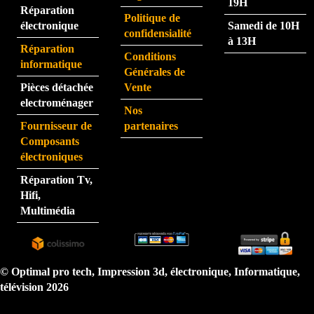
19H
Réparation
rapid
pers
Politique de
électronique
Samedi de 10H
e.
onne 
confidensialité
à 13H
que 
Réparation
Conditions
j'ai 
informatique
Générales de
eu au 
Pièces détachée
Vente
télép
electroménager
Nos
hone 
Fournisseur de
partenaires
est 
Composants
très 
électroniques
perfo
Réparation Tv,
rman
Hifi,
te.  
Multimédia
N'hé
sitez 
pas.  
Je 
© Optimal pro tech, Impression 3d, électronique, Informatique,
reco
télévision 2026
mma