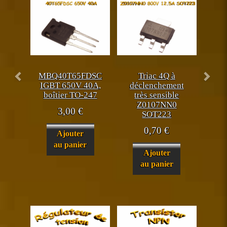
MBQ40T65FDSC
Triac 4Q à
IGBT 650V 40A,
déclenchement
boîtier TO-247
très sensible
Z0107NN0
3,00
€
SOT223
0,70
€
Ajouter
au panier
Ajouter
au panier