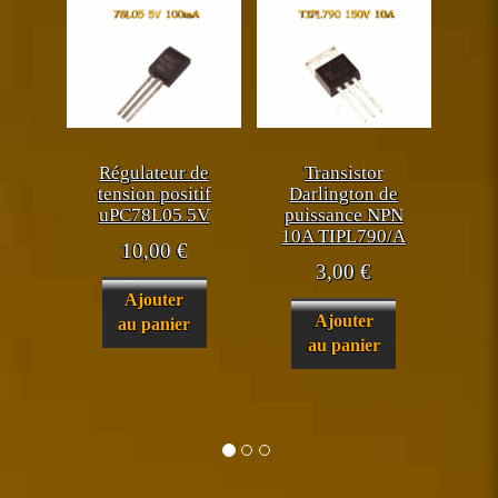
Régulateur de
Transistor
tension positif
Darlington de
uPC78L05 5V
puissance NPN
10A TIPL790/A
10,00
€
3,00
€
Ajouter
Ajouter
au panier
au panier