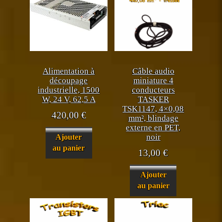
Alimentation à
Câble audio
découpage
miniature 4
industrielle, 1500
conducteurs
W, 24 V, 62,5 A
TASKER
TSK1147, 4×0,08
420,00
€
mm², blindage
externe en PET,
noir
Ajouter
au panier
13,00
€
Ajouter
au panier