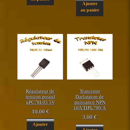
Ajouter
au panier
Régulateur de
Transistor
tension positif
Darlington de
uPC78L05 5V
puissance NPN
10A TIPL790/A
10,00
€
3,00
€
Ajouter
Ajouter