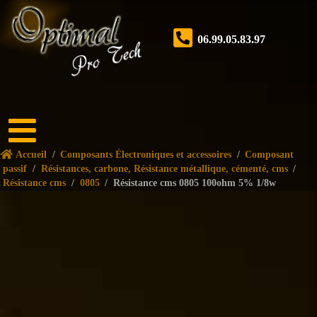
06.99.05.83.97
Accueil
Accueil
/
Composants Électroniques et accessoires
/
Composant
Boutique
passif
/
Résistances, carbone, Résistance métallique, cémenté, cms
/
Résistance cms
/
0805
/
Résistance cms 0805 100ohm 5% 1/8w
Forum
Nos
services
Tutoriels
Nos
réalisations