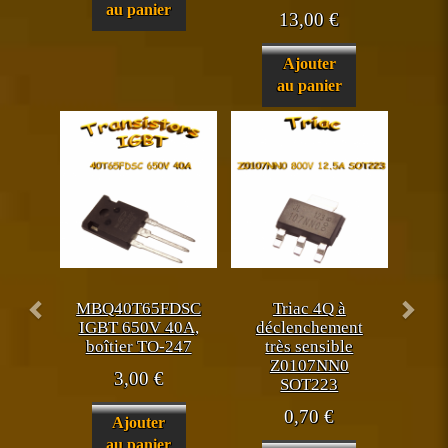
au panier
13,00
€
Ajouter
au panier
MBQ40T65FDSC
Triac 4Q à
IGBT 650V 40A,
déclenchement
boîtier TO-247
très sensible
Z0107NN0
3,00
€
SOT223
0,70
€
Ajouter
au panier