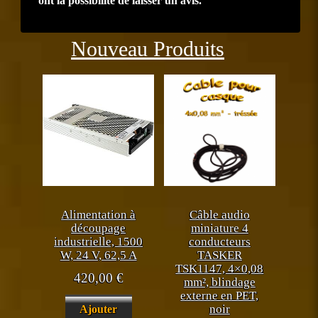
ont la possibilité de laisser un avis.
Précédent
Suiva
Nouveau Produits
Alimentation à
Câble audio
découpage
miniature 4
industrielle, 1500
conducteurs
W, 24 V, 62,5 A
TASKER
TSK1147, 4×0,08
420,00
€
mm², blindage
externe en PET,
noir
Ajouter