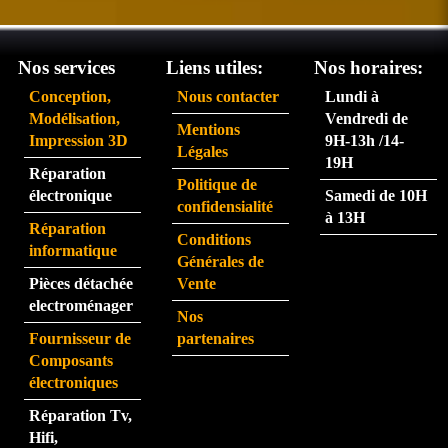
satisf
arriv
ait du 
ent 
servi
très 
Nos services
Liens utiles:
Nos horaires:
ce 
rapid
Conception,
Nous contacter
Lundi à
partic
eme
Modélisation,
Vendredi de
Mentions
ulière
nt.  
Impression 3D
9H-13h /14-
Légales
ment 
La 
19H
Réparation
rapid
pers
Politique de
électronique
Samedi de 10H
e.
onne 
confidensialité
à 13H
que 
Réparation
Conditions
j'ai 
informatique
Générales de
eu au 
Pièces détachée
Vente
télép
electroménager
Nos
hone 
Fournisseur de
partenaires
est 
Composants
très 
électroniques
perfo
Réparation Tv,
rman
Hifi,
te.  