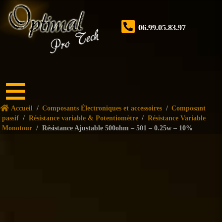
06.99.05.83.97
Accueil
Accueil
/
Composants Électroniques et accessoires
/
Composant
Boutique
passif
/
Résistance variable & Potentiomètre
/
Résistance Variable
Monotour
/
Résistance Ajustable 500ohm – 501 – 0.25w – 10%
Forum
Nos
services
Tutoriels
Nos
réalisations