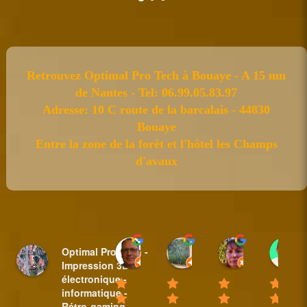
Retrouvez Optimal Pro Tech à Bouaye - A 15 mn
de Nantes - Tel: 06.99.05.83.97
Adresse: 10 C route de la barcalais - 44830
Bouaye
Entre la zone de la forêt et l'hôtel les Champs
d'avaux
Sylvain BAUDET
nicole plantive
Anne Padi
Optimal Pro Tech -
18:44 31 Mar 25
16:14 20 Feb 25
10:35 08 Fe
Impression 3D -
électronique -
informatique -
Rétro-gaming