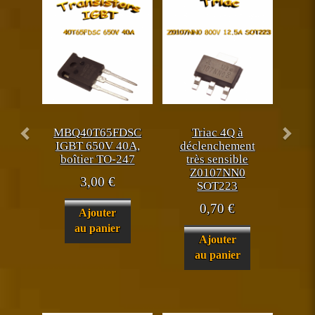
MBQ40T65FDSC
Triac 4Q à
IGBT 650V 40A,
déclenchement
boîtier TO-247
très sensible
Z0107NN0
3,00
€
SOT223
0,70
€
Ajouter
au panier
Ajouter
au panier