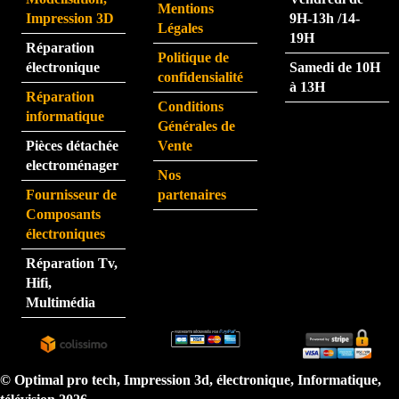
Mentions
ulière
nt.  
Impression 3D
9H-13h /14-
Légales
ment 
La 
19H
Réparation
rapid
pers
Politique de
électronique
Samedi de 10H
e.
onne 
confidensialité
à 13H
que 
Réparation
Conditions
j'ai 
informatique
Générales de
eu au 
Pièces détachée
Vente
télép
electroménager
Nos
hone 
Fournisseur de
partenaires
est 
Composants
très 
électroniques
perfo
Réparation Tv,
rman
Hifi,
te.  
Multimédia
N'hé
sitez 
pas.  
Je 
© Optimal pro tech, Impression 3d, électronique, Informatique,
reco