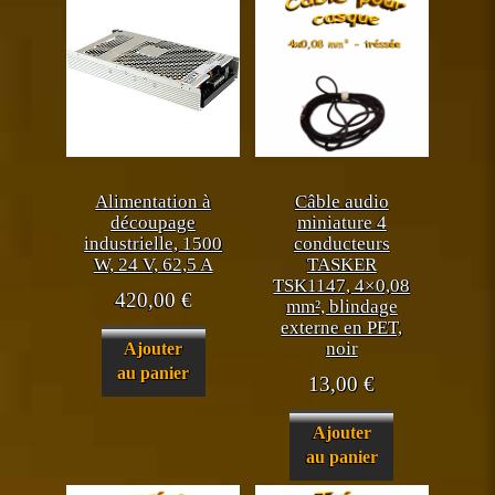
Alimentation à
Câble audio
découpage
miniature 4
industrielle, 1500
conducteurs
W, 24 V, 62,5 A
TASKER
TSK1147, 4×0,08
420,00
€
mm², blindage
externe en PET,
noir
Ajouter
au panier
13,00
€
Ajouter
au panier