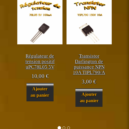
Régulateur de
Transistor
tension positif
Darlington de
uPC78L05 5V
puissance NPN
10A TIPL790/A
10,00
€
3,00
€
Ajouter
Ajouter
au panier
au panier