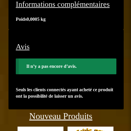
Informations complémentaires
Poids
0,0005 kg
Avis
Il n’y a pas encore d’avis.
Seuls les clients connectés ayant acheté ce produit
ont la possibilité de laisser un avis.
Précédent
Suiva
Nouveau Produits