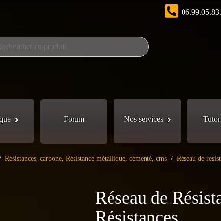
06.99.05.83
que
Forum
Nos services
Tutor
/
Résistances, carbone, Résistance métallique, cémenté, cms
/
Réseau de resis
Réseau de Résis
Résistances