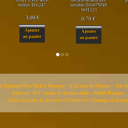
IGBT 650V 40A,
déclenchement très
p
boîtier TO-247
sensible Z0107NN0
SOT223
3,00
€
0,70
€
Ajouter
Ajouter
au panier
au panier
z Optimal Pro Tech à Bouaye - A 15 mn de Nantes - Tel: 0
Adresse: 10 C route de la barcalais - 44830 Bouaye
Entre la zone de la forêt et l'hôtel les Champs d'avaux