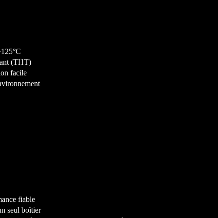
+125°C
ant (THT)
on facile
nvironnement
mance fiable
n seul boîtier