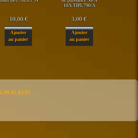
ositif uPC78L05 5V
de puissance NPN
10A TIPL790/A
10,00
€
3,00
€
Ajouter
Ajouter
au panier
au panier
6.99.05.83.97