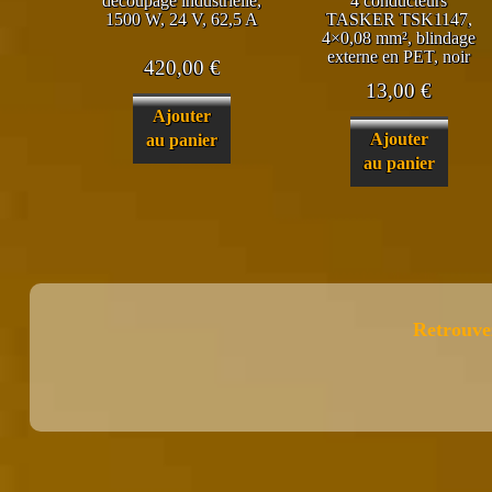
découpage industrielle,
4 conducteurs
1500 W, 24 V, 62,5 A
TASKER TSK1147,
4×0,08 mm², blindage
externe en PET, noir
420,00
€
13,00
€
Ajouter
Ajouter
au panier
au panier
Retrouve