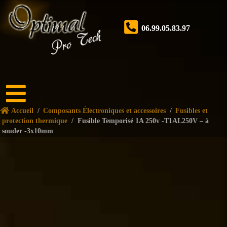
06.99.05.83.97
Accueil
Accueil
/
Composants Électroniques et accessoires
/
Fusibles et
Boutique
protection thermique
/
Fusible Temporisé 1A 250v -T1AL250V – à
souder -3x10mm
Forum
Nos
services
Tutoriels
Nos
réalisations