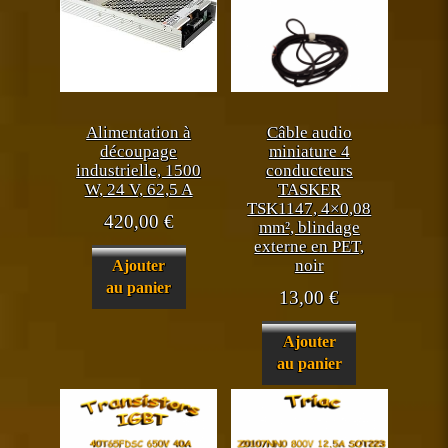
Alimentation à
Câble audio
découpage
miniature 4
industrielle, 1500
conducteurs
W, 24 V, 62,5 A
TASKER
TSK1147, 4×0,08
420,00
€
mm², blindage
externe en PET,
noir
Ajouter
au panier
13,00
€
Ajouter
au panier