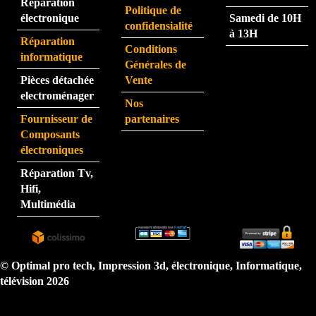
Réparation
rapid
pers
Politique de
électronique
Samedi de 10H
e.
onne 
confidensialité
à 13H
que 
Réparation
Conditions
j'ai 
informatique
Générales de
eu au 
Pièces détachée
Vente
télép
electroménager
Nos
hone 
Fournisseur de
partenaires
est 
Composants
très 
électroniques
perfo
Réparation Tv,
rman
Hifi,
te.  
Multimédia
N'hé
sitez 
pas.  
Je 
© Optimal pro tech, Impression 3d, électronique, Informatique,
reco
télévision 2026
mma
nde 