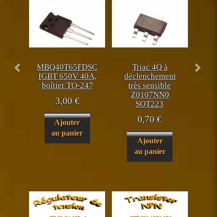
MBQ40T65FDSC
Triac 4Q à
IGBT 650V 40A,
déclenchement
boîtier TO-247
très sensible
Z0107NN0
3,00
€
SOT223
0,70
€
Ajouter
au panier
Ajouter
au panier