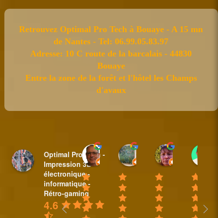
Retrouvez Optimal Pro Tech à Bouaye - A 15 mn
de Nantes - Tel: 06.99.05.83.97
Adresse: 10 C route de la barcalais - 44830
Bouaye
Entre la zone de la forêt et l'hôtel les Champs
d'avaux
Sylvain BAUDET
nicole plantive
Anne Padi
Optimal Pro Tech -
18:44 31 Mar 25
16:14 20 Feb 25
10:35 08 Fe
Impression 3D -
électronique -
informatique -
Rétro-gaming
4.6