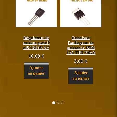
Régulateur de
Transistor
tension positif
Darlington de
uPC78L05 5V
puissance NPN
10A TIPL790/A
10,00
€
3,00
€
Ajouter
Ajouter
au panier
au panier