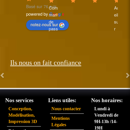
Basé sur 76 avis
Com
Accu
powered by
G
o
o
g
l
e
man
eil 
de 
supe
notez-nous sur
pass
r 
ée le 
perfo
26 et 
rman
réce
t.  
ption
Les 
Ils nous on fait confiance
née 
com
le 31. 
man
Très 
des 
satisf
arriv
ait du 
ent 
servi
très 
Nos services
Liens utiles:
Nos horaires:
ce 
rapid
Conception,
Nous contacter
Lundi à
partic
eme
Modélisation,
Vendredi de
Mentions
ulière
nt.  
Impression 3D
9H-13h /14-
Légales
ment 
La 
19H