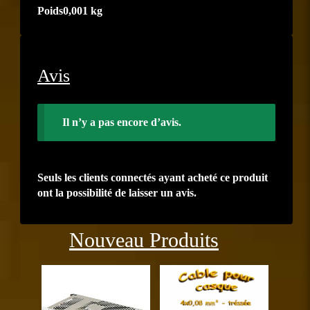
Poids
0,001 kg
Avis
Il n’y a pas encore d’avis.
Seuls les clients connectés ayant acheté ce produit
ont la possibilité de laisser un avis.
Précédent
Suiva
Nouveau Produits