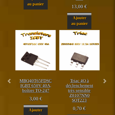
au panier
13,00
€
Ajouter
au panier
MBQ40T65FDSC
Triac 4Q à
IGBT 650V 40A,
déclenchement
boîtier TO-247
très sensible
Z0107NN0
3,00
€
SOT223
0,70
€
Ajouter