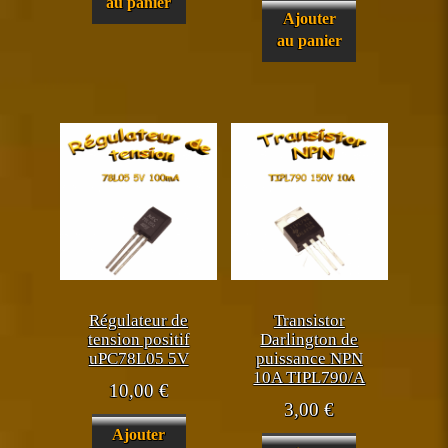
au panier
Ajouter
au panier
Régulateur de
Transistor
tension positif
Darlington de
uPC78L05 5V
puissance NPN
10A TIPL790/A
10,00
€
3,00
€
Ajouter