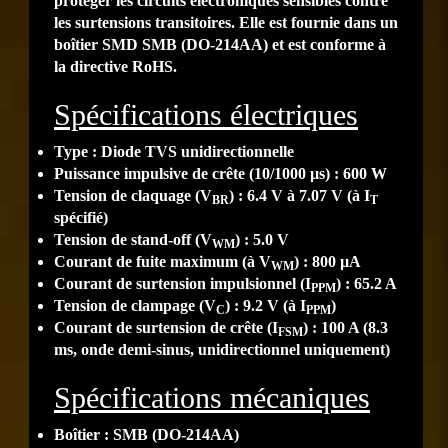
protéger les circuits électroniques sensibles contre
les surtensions transitoires. Elle est fournie dans un
boîtier SMD SMB (DO-214AA) et est conforme à
la directive RoHS.
Spécifications électriques
Type : Diode TVS unidirectionnelle
Puissance impulsive de crête (10/1000 µs) : 600 W
Tension de claquage (V
) : 6.4 V à 7.07 V (à I
BR
T
spécifié)
Tension de stand-off (V
) : 5.0 V
WM
Courant de fuite maximum (à V
) : 800 µA
WM
Courant de surtension impulsionnel (I
) : 65.2 A
PPM
Tension de clampage (V
) : 9.2 V (à I
)
C
PPM
Courant de surtension de crête (I
) : 100 A (8.3
FSM
ms, onde demi-sinus, unidirectionnel uniquement)
Spécifications mécaniques
Boîtier : SMB (DO-214AA)