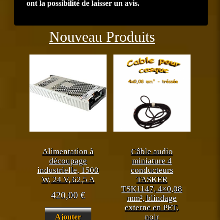
ont la possibilité de laisser un avis.
Précédent
Suiva
Nouveau Produits
Alimentation à
Câble audio
découpage
miniature 4
industrielle, 1500
conducteurs
W, 24 V, 62,5 A
TASKER
TSK1147, 4×0,08
420,00
€
mm², blindage
externe en PET,
noir
Ajouter