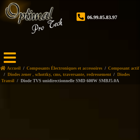
06.99.05.83.97
Accueil
Accueil
/
Composants Électroniques et accessoires
/
Composant actif
Boutique
/
Diodes zener , schottky, cms, traversante, redressement
/
Diodes
Transil
/
Diode TVS unidirectionnelle SMD 600W SMBJ5.0A
Forum
Nos
services
Tutoriels
Nos
réalisations