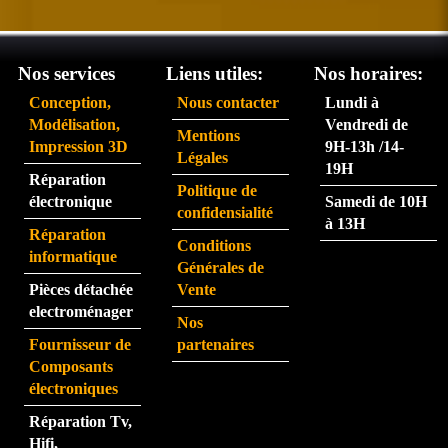
satisf
arriv
ait du 
ent 
servi
très 
Nos services
Liens utiles:
Nos horaires:
ce 
rapid
Conception,
Nous contacter
Lundi à
partic
eme
Modélisation,
Vendredi de
Mentions
ulière
nt.  
Impression 3D
9H-13h /14-
Légales
ment 
La 
19H
Réparation
rapid
pers
Politique de
électronique
Samedi de 10H
e.
onne 
confidensialité
à 13H
que 
Réparation
Conditions
j'ai 
informatique
Générales de
eu au 
Pièces détachée
Vente
télép
electroménager
Nos
hone 
Fournisseur de
partenaires
est 
Composants
très 
électroniques
perfo
Réparation Tv,
rman
Hifi,