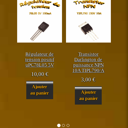
Régulateur de
Transistor
tension positif
Darlington de
uPC78L05 5V
puissance NPN
10A TIPL790/A
10,00
€
3,00
€
Ajouter
Ajouter
au panier
au panier