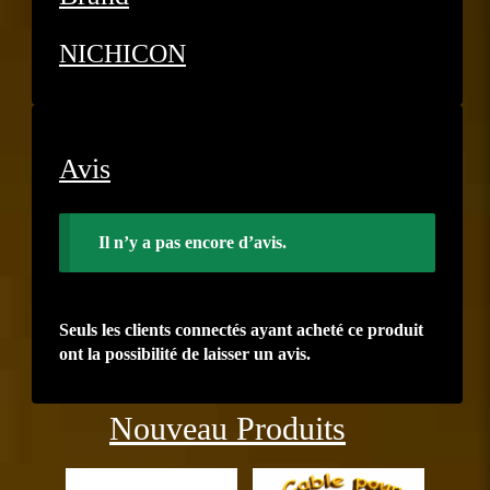
NICHICON
Avis
Il n’y a pas encore d’avis.
Seuls les clients connectés ayant acheté ce produit
ont la possibilité de laisser un avis.
Précédent
Suiva
Nouveau Produits