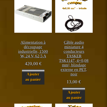
Alimentation à
Câble audio
découpage
miniature 4
industrielle, 1500
conducteurs
W, 24 V, 62,5 A
TASKER
TSK1147, 4×0,08
420,00
€
mm², blindage
externe en PET,
noir
Ajouter
au panier
13,00
€
Ajouter
au panier