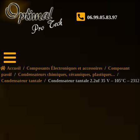
06.99.05.83.97
Accueil
Accueil
/
Composants Électroniques et accessoires
/
Composant
Boutique
passif
/
Condensateurs chimiques, céramiques, plastiques...
/
Condensateur tantale
/
Condensateur tantale 2.2uf 35 V – 105°C – 2312
Forum
Nos
services
Tutoriels
Nos
réalisations