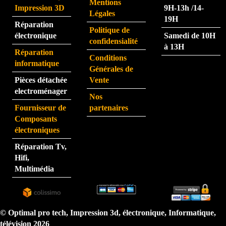
Mentions
ulière
nt.  
Impression 3D
9H-13h /14-
Légales
ment 
La 
19H
Réparation
rapid
pers
Politique de
électronique
Samedi de 10H
e.
onne 
confidensialité
à 13H
que 
Réparation
Conditions
j'ai 
informatique
Générales de
eu au 
Pièces détachée
Vente
télép
electroménager
Nos
hone 
Fournisseur de
partenaires
est 
Composants
très 
électroniques
perfo
Réparation Tv,
rman
Hifi,
te.  
Multimédia
N'hé
sitez 
pas.  
Je 
© Optimal pro tech, Impression 3d, électronique, Informatique,
reco
télévision 2026