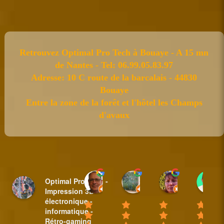
Retrouvez Optimal Pro Tech à Bouaye - A 15 mn
de Nantes - Tel: 06.99.05.83.97
Adresse: 10 C route de la barcalais - 44830
Bouaye
Entre la zone de la forêt et l'hôtel les Champs
d'avaux
Sylvain BAUDET
nicole plantive
Anne Padi
Optimal Pro Tech -
18:44 31 Mar 25
16:14 20 Feb 25
10:35 08 Fe
Impression 3D -
électronique -
informatique -
Rétro-gaming