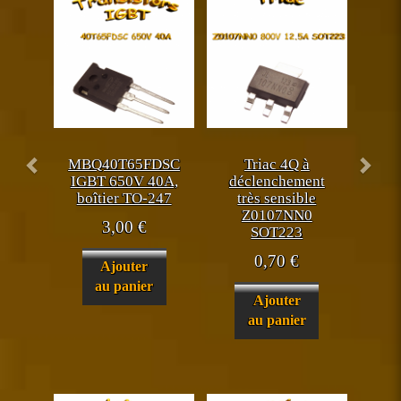
MBQ40T65FDSC
Triac 4Q à
IGBT 650V 40A,
déclenchement
boîtier TO-247
très sensible
Z0107NN0
3,00
€
SOT223
0,70
€
Ajouter
au panier
Ajouter
au panier