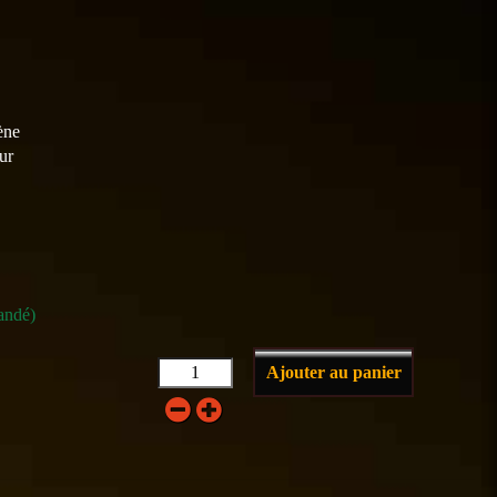
ène
ur
andé)
Ajouter au panier