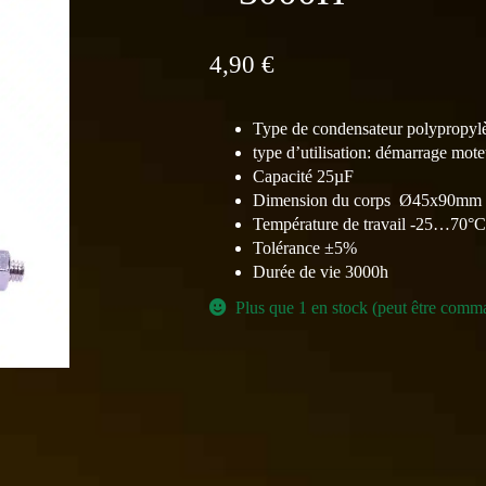
4,90
€
Type de condensateur polypropyl
type d’utilisation: démarrage mote
Capacité 25µF
Dimension du corps Ø45x90mm
Température de travail -25…70°C
Tolérance ±5%
Durée de vie 3000h
Plus que 1 en stock (peut être comm