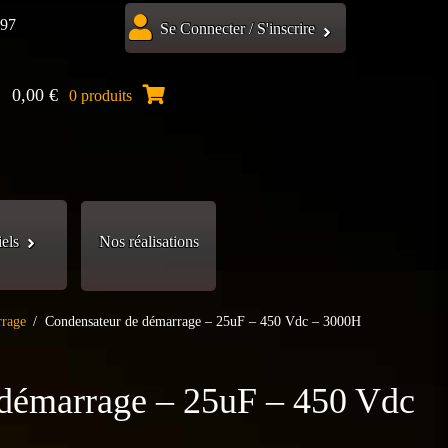
.97
Se Connecter / S'inscrire
0,00
€
0 produits
iels
Nos réalisations
rrage
/
Condensateur de démarrage – 25uF – 450 Vdc – 3000H
 démarrage – 25uF – 450 Vdc