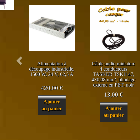
Alimentation à
Câble audio miniature
découpage industrielle,
4 conducteurs
1500 W, 24 V, 62,5 A
TASKER TSK1147,
4×0,08 mm², blindage
externe en PET, noir
420,00
€
13,00
€
Ajouter
Ajouter
au panier
au panier