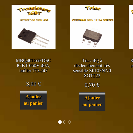
MBQ40T65FDSC
Triac 4Q à
R
IGBT 650V 40A,
déclenchement très
p
boîtier TO-247
sensible Z0107NN0
SOT223
3,00
€
0,70
€
Ajouter
Ajouter
au panier
au panier