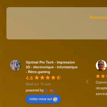
Retrouve
Optimal Pro Tech - Impression
3D - électronique - informatique
- Rétro-gaming
4.6
Comman
Basé sur 76 avis
récepti
powered by
G
o
o
g
l
e
service
notez-nous sur