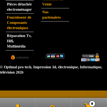
eu au 
Pièces détachée
Vente
télép
electroménager
Nos
hone 
Fournisseur de
partenaires
est 
Composants
très 
électroniques
perfo
Réparation Tv,
rman
Hifi,
te.  
Multimédia
N'hé
sitez 
pas.  
Je 
© Optimal pro tech, Impression 3d, électronique, Informatique,
reco
télévision 2026
mma
nde 
très 
forte
ment
0
.  