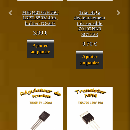
MBQ40T65FDSC
Triac 4Q à
IGBT 650V 40A,
déclenchement
boîtier TO-247
très sensible
Z0107NN0
3,00
€
SOT223
0,70
€
Ajouter
au panier
Ajouter
au panier