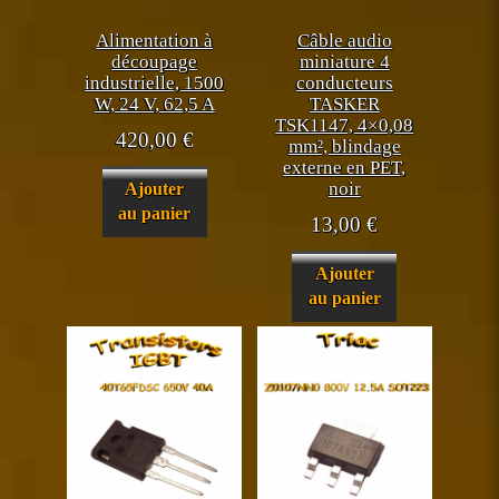
Alimentation à
Câble audio
découpage
miniature 4
industrielle, 1500
conducteurs
W, 24 V, 62,5 A
TASKER
TSK1147, 4×0,08
420,00
€
mm², blindage
externe en PET,
noir
Ajouter
au panier
13,00
€
Ajouter
au panier