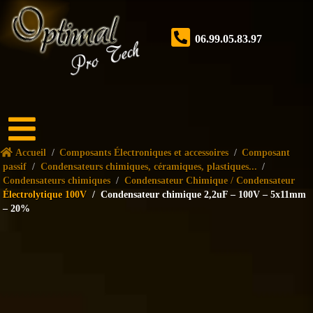
06.99.05.83.97
Accueil
Accueil
/
Composants Électroniques et accessoires
/
Composant
Boutique
passif
/
Condensateurs chimiques, céramiques, plastiques...
/
Condensateurs chimiques
/
Condensateur Chimique / Condensateur
Électrolytique 100V
/
Condensateur chimique 2,2uF – 100V – 5x11mm
Forum
– 20%
Nos
services
Tutoriels
Nos
réalisations