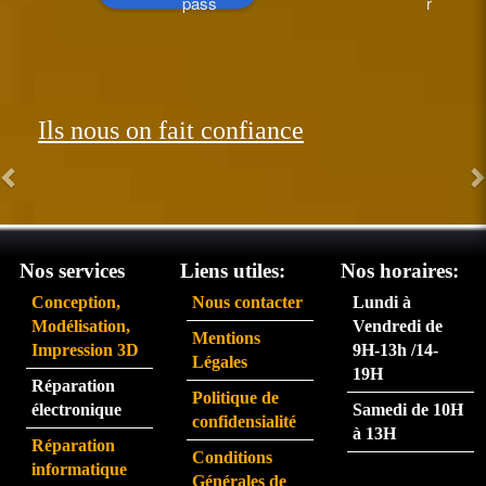
pass
r 
ée le 
perfo
26 et 
rman
réce
t.  
ption
Les 
Ils nous on fait confiance
née 
com
le 31. 
man
Très 
des 
satisf
arriv
ait du 
ent 
servi
très 
Nos services
Liens utiles:
Nos horaires:
ce 
rapid
Conception,
Nous contacter
Lundi à
partic
eme
Modélisation,
Vendredi de
Mentions
ulière
nt.  
Impression 3D
9H-13h /14-
Légales
ment 
La 
19H
Réparation
rapid
pers
Politique de
électronique
Samedi de 10H
e.
onne 
confidensialité
à 13H
que 
Réparation
Conditions
j'ai 
informatique
Générales de