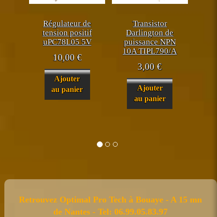
Régulateur de
Transistor
tension positif
Darlington de
uPC78L05 5V
puissance NPN
10A TIPL790/A
10,00
€
3,00
€
Ajouter
Ajouter
au panier
au panier
Retrouvez Optimal Pro Tech à Bouaye - A 15 mn
de Nantes - Tel: 06.99.05.83.97