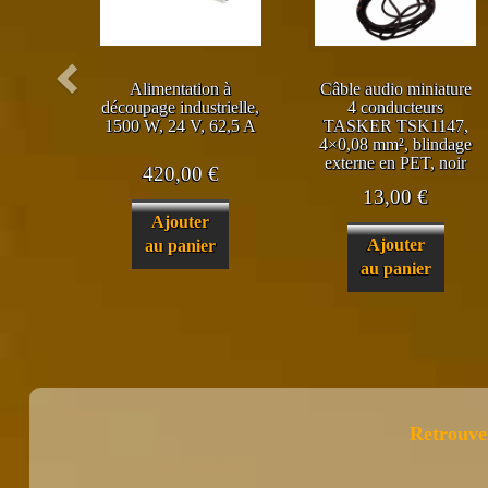
Alimentation à
Câble audio miniature
découpage industrielle,
4 conducteurs
1500 W, 24 V, 62,5 A
TASKER TSK1147,
4×0,08 mm², blindage
externe en PET, noir
420,00
€
13,00
€
Ajouter
Ajouter
au panier
au panier
Retrouve