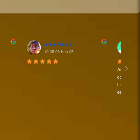
Anne Padiou
Mi
10:35 08 Feb 25
16
Accueil sup
commandes a
La personne
est très pe
Je recomma
Michel po