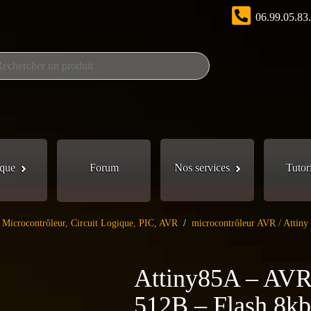
06.99.05.83
que
Forum
Nos services
Tutor
Microcontrôleur, Circuit Logique, PIC, AVR
/
microcontrôleur AVR / Attiny
Attiny85A – AVR
512B – Flash 8k