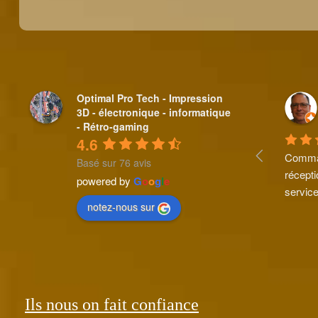
Optimal Pro Tech - Impression
3D - électronique - informatique
- Rétro-gaming
4.6
Comman
Basé sur 76 avis
récepti
powered by
G
o
o
g
l
e
service
notez-nous sur
Ils nous on fait confiance