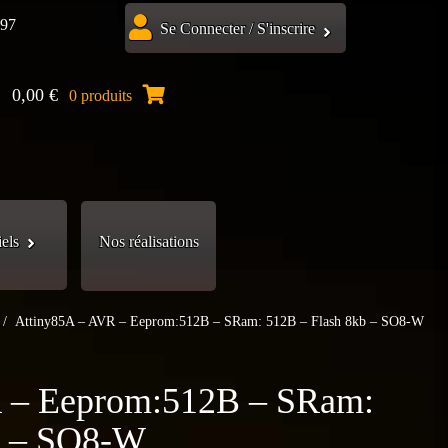
.97
Se Connecter / S'inscrire
0,00
€
0 produits
iels
Nos réalisations
/
Attiny85A – AVR – Eeprom:512B – SRam: 512B – Flash 8kb – SO8-W
 – Eeprom:512B – SRam:
b – SO8-W