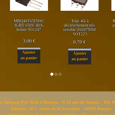
MBQ40T65FDSC
Triac 4Q à
R
IGBT 650V 40A,
déclenchement très
p
boîtier TO-247
sensible Z0107NN0
SOT223
3,00
€
0,70
€
Ajouter
Ajouter
au panier
au panier
z Optimal Pro Tech à Bouaye - A 15 mn de Nantes - Tel: 0
Adresse: 10 C route de la barcalais - 44830 Bouaye
Entre la zone de la forêt et l'hôtel les Champs d'avaux