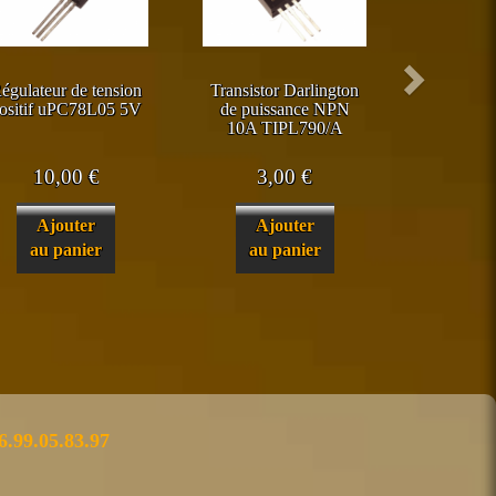
égulateur de tension
Transistor Darlington
ositif uPC78L05 5V
de puissance NPN
10A TIPL790/A
10,00
€
3,00
€
Ajouter
Ajouter
au panier
au panier
6.99.05.83.97