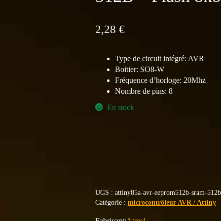
2,28
€
Type de circuit intégré: AVR
Boitier: SO8-W
Fréquence d’horloge: 20Mhz
Nombre de pins: 8
En stock
UGS :
attiny85a-avr-eeprom512b-sram-512b
Catégorie :
microcontrôleur AVR / Attiny
Atmel