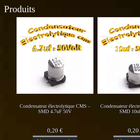
Produits
Condensateur électrolytique CMS –
Condensateur élect
SMD 4.7uF 50V
SMD 10u
0,20
€
0,2