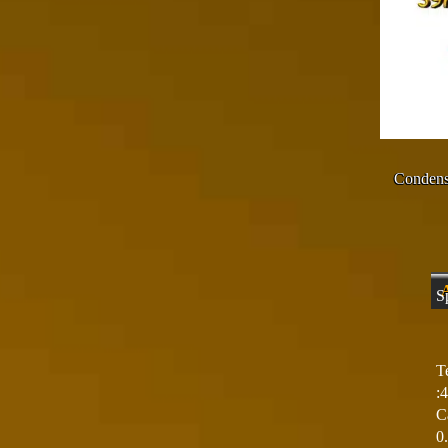
Condens
S
T
:
C
0