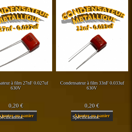
ateur à film 27nF 0.027uf
Condensateur à film 33nF 0.033uf
630V
630V
0,20
€
0,20
€
Ajouter au panier
Ajouter au panier
pécifications:
Spécifications: