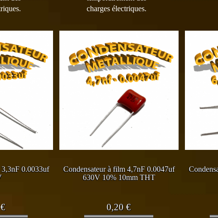
riques.
charges électriques.
 3,3nF 0.0033uf
Condensateur à film 4,7nF 0.0047uf
Condensa
V
630V 10% 10mm THT
0
€
0,20
€