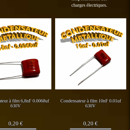
charges électriques.
teur à film 6,8nF 0.0068uf
Condensateur à film 10nF 0.01uf
630V
630V
0,20
€
0,20
€