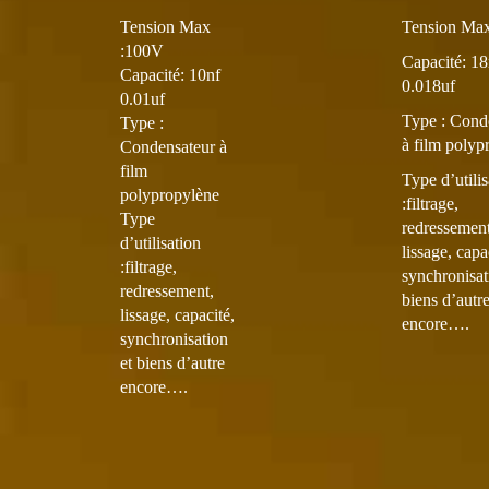
Tension Max
Tension Ma
:100V
Capacité: 18
Capacité: 10nf
0.018uf
0.01uf
Type :
Cond
Type :
à film polyp
Condensateur à
film
Type d’utilis
polypropylène
:filtrage,
Type
redressement
d’utilisation
lissage, capa
:filtrage,
synchronisat
redressement,
biens d’autr
lissage, capacité,
encore….
synchronisation
et biens d’autre
encore….