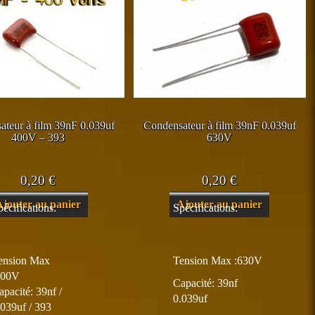
ateur à film 39nF 0.039uf
Condensateur à film 39nF 0.039uf
400V – 393
630V
0,20
€
0,20
€
Ajouter au panier
Ajouter au panier
pécifications:
Spécifications:
ension Max
Tension Max :630V
400V
Capacité: 39nf
apacité: 39nf /
0.039uf
.039uf / 393