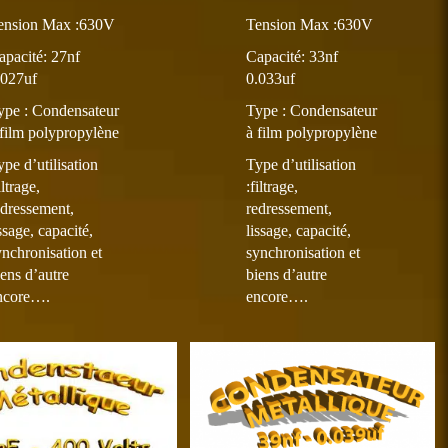
ension Max :630V
Tension Max :630V
apacité: 27nf
Capacité: 33nf
.027uf
0.033uf
ype :
Condensateur
Type :
Condensateur
 film polypropylène
à film polypropylène
ype d’utilisation
Type d’utilisation
iltrage,
:filtrage,
edressement,
redressement,
ssage, capacité,
lissage, capacité,
ynchronisation et
synchronisation et
iens d’autre
biens d’autre
ncore….
encore….