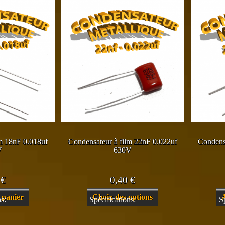
m 18nF 0.018uf
Condensateur à film 22nF 0.022uf
Condens
V
630V
0
€
0,40
€
Ce
 panier
Choix des options
s:
Spécifications:
S
produit
a