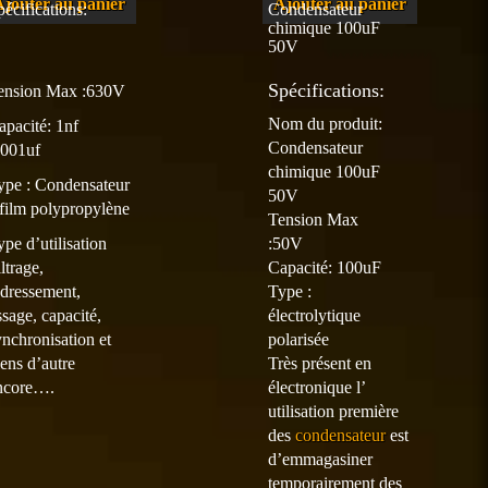
Ajouter au panier
Ajouter au panier
pécifications:
Condensateur
chimique 100uF
50V
Spécifications:
ension Max :630V
Nom du produit:
apacité: 1nf
Condensateur
.001uf
chimique 100uF
ype :
Condensateur
50V
 film polypropylène
Tension Max
ype d’utilisation
:50V
iltrage,
Capacité: 100uF
edressement,
Type :
ssage, capacité,
électrolytique
ynchronisation et
polarisée
iens d’autre
Très présent en
ncore….
électronique l’
utilisation première
des
condensateur
est
d’emmagasiner
temporairement des