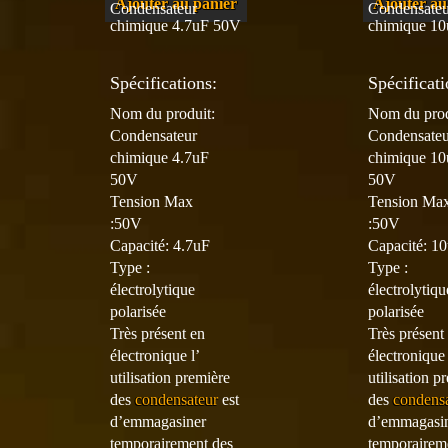
Ajouter au panier
Ajouter au
Condensateur
Condensateu
chimique 4.7uF 50V
chimique 1
Spécifications:
Spécificati
Nom du produit:
Nom du prod
Condensateur
Condensateu
chimique 4.7uF
chimique 1
50V
50V
Tension Max
Tension Ma
:50V
:50V
Capacité: 4.7uF
Capacité: 1
Type :
Type :
électrolytique
électrolytiqu
polarisée
polarisée
Très présent en
Très présent
électronique l’
électronique 
utilisation première
utilisation p
des
condensateur
est
des
condens
d’emmagasiner
d’emmagasi
temporairement des
temporairem