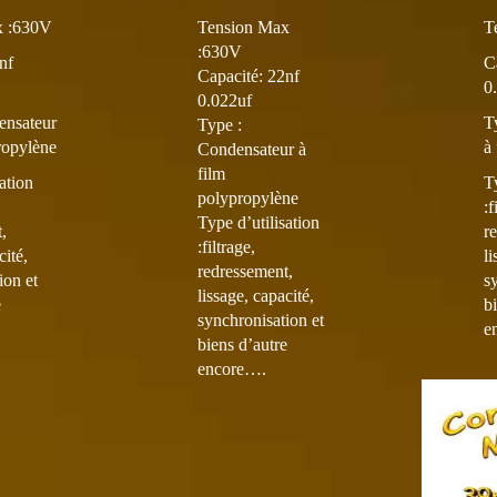
plusieurs
x :630V
Tension Max
T
variations.
:630V
Les
nf
C
Capacité: 22nf
options
0
0.022uf
peuvent
ensateur
T
Type :
être
ropylène
à
Condensateur à
choisies
film
sur
ation
T
polypropylène
la
:f
Type d’utilisation
page
,
r
:filtrage,
du
cité,
li
redressement,
produit
ion et
s
lissage, capacité,
e
b
synchronisation et
e
biens d’autre
encore….