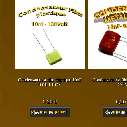
Condensateur à film plastique 10nF
Condensateur à fil
0.01uf 100V
630
0,20
€
0,2
Ajouter au panier
Ajouter au
Spécifications:
Spécification