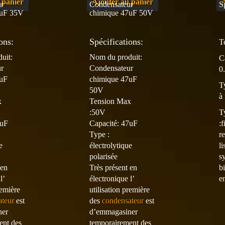
 panier
Ajouter au panier
r
Condensateur
S
0uF 35V
chimique 47uF 50V
ons:
Spécifications:
T
uit:
Nom du produit:
C
r
Condensateur
0
0uF
chimique 47uF
T
50V
à
x
Tension Max
T
:50V
:f
0uF
Capacité: 47uF
r
Type :
li
e
électrolytique
s
polarisée
b
 en
Très présent en
e
l’
électronique l’
remière
utilisation première
ateur
est
des
condensateur
est
ner
d’emmagasiner
ent des
temporairement des