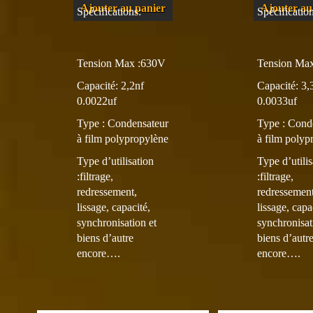
Ajouter au panier
Ajouter au
Spécifications:
Spécification
Tension Max :630V
Tension Ma
Capacité: 2,2nf
Capacité: 3,
0.0022uf
0.0033uf
Type :
Condensateur
Type :
Cond
à film polypropylène
à film polyp
Type d’utilisation
Type d’utilis
:filtrage,
:filtrage,
redressement,
redressement
lissage, capacité,
lissage, capa
synchronisation et
synchronisat
biens d’autre
biens d’autr
encore….
encore….