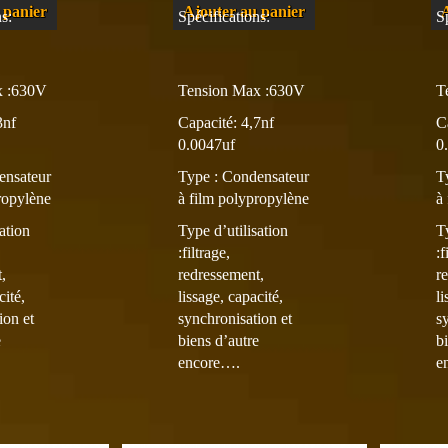
 panier
Ajouter au panier
s:
Spécifications:
S
x :630V
Tension Max :630V
T
3nf
Capacité: 4,7nf
C
0.0047uf
0
ensateur
Type :
Condensateur
T
ropylène
à film polypropylène
à
ation
Type d’utilisation
T
:filtrage,
:f
,
redressement,
r
cité,
lissage, capacité,
li
ion et
synchronisation et
s
e
biens d’autre
b
encore….
e