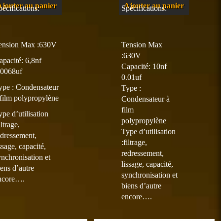
Ajouter au panier
Ajouter au panier
pécifications:
Spécifications:
ension Max :630V
Tension Max
:630V
apacité: 6,8nf
Capacité: 10nf
.0068uf
0.01uf
ype :
Condensateur
Type :
 film polypropylène
Condensateur à
film
ype d’utilisation
polypropylène
iltrage,
Type d’utilisation
edressement,
:filtrage,
ssage, capacité,
redressement,
ynchronisation et
lissage, capacité,
iens d’autre
synchronisation et
ncore….
biens d’autre
encore….