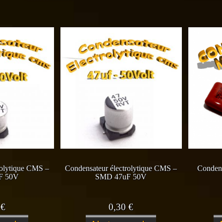
rolytique CMS –
Condensateur électrolytique CMS –
Condens
F 50V
SMD 47uF 50V
0
€
0,30
€