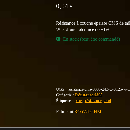
0,04
€
Résistance à couche épaisse CMS de tai
W et d’une tolérance de ±1%.
En stock (peut être commandé)
UGS :
resistance-cms-0805-243-ω-0125-w-
Catégorie :
Résistance 0805
Étiquettes :
cms
,
résistance
,
smd
ROYALOHM