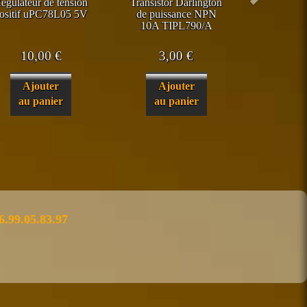
égulateur de tension
Transistor Darlington
ositif uPC78L05 5V
de puissance NPN
10A TIPL790/A
10,00
€
3,00
€
Ajouter
Ajouter
au panier
au panier
6.99.05.83.97