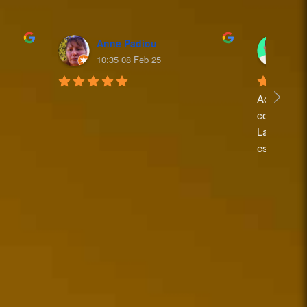
Anne Padiou
Mi
10:35 08 Feb 25
16
Accueil sup
commandes a
La personne
est très pe
Je recomma
Michel po