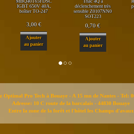
MBQ40T65FDSC
Triac 4Q à
R
IGBT 650V 40A,
déclenchement très
p
boîtier TO-247
sensible Z0107NN0
SOT223
3,00
€
0,70
€
Ajouter
Ajouter
au panier
au panier
z Optimal Pro Tech à Bouaye - A 15 mn de Nantes - Tel: 0
Adresse: 10 C route de la barcalais - 44830 Bouaye
Entre la zone de la forêt et l'hôtel les Champs d'avaux