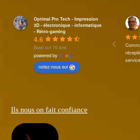
Optimal Pro Tech - Impression
3D - électronique - informatique
- Rétro-gaming
4.6
Comman
Basé sur 76 avis
récepti
powered by
G
o
o
g
l
e
service
notez-nous sur
Ils nous on fait confiance