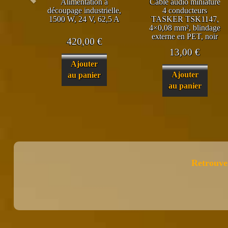
Alimentation à
Câble audio miniature
découpage industrielle,
4 conducteurs
1500 W, 24 V, 62,5 A
TASKER TSK1147,
4×0,08 mm², blindage
externe en PET, noir
420,00
€
13,00
€
Ajouter
Ajouter
au panier
au panier
Retrouve