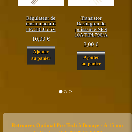
Régulateur de
Transistor
tension positif
Darlington de
uPC78L05 5V
puissance NPN
10A TIPL790/A
10,00
€
3,00
€
Ajouter
Ajouter
au panier
au panier
Retrouvez Optimal Pro Tech à Bouaye - A 15 mn