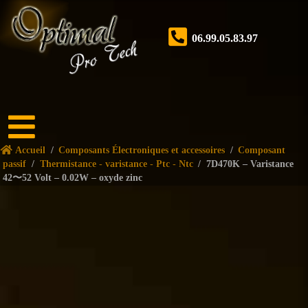
06.99.05.83.97
Accueil
Accueil
/
Composants Électroniques et accessoires
/
Composant
Boutique
passif
/
Thermistance - varistance - Ptc - Ntc
/
7D470K – Varistance
42〜52 Volt – 0.02W – oxyde zinc
Forum
Nos
services
Tutoriels
Nos
réalisations