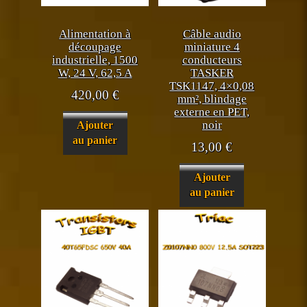
Alimentation à
Câble audio
découpage
miniature 4
industrielle, 1500
conducteurs
W, 24 V, 62,5 A
TASKER
TSK1147, 4×0,08
420,00
€
mm², blindage
externe en PET,
noir
Ajouter
au panier
13,00
€
Ajouter
au panier