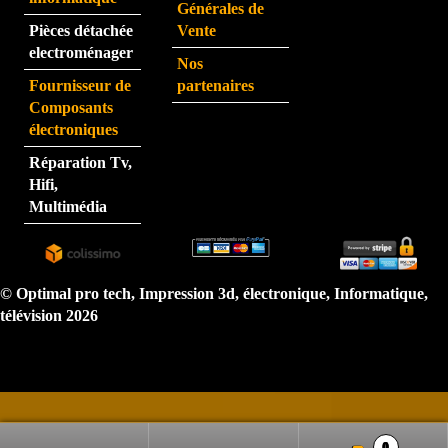
Générales de
eu au 
Pièces détachée
Vente
télép
electroménager
Nos
hone 
Fournisseur de
partenaires
est 
Composants
très 
électroniques
perfo
Réparation Tv,
rman
Hifi,
te.  
Multimédia
N'hé
sitez 
pas.  
Je 
© Optimal pro tech, Impression 3d, électronique, Informatique,
reco
télévision 2026
mma
nde 
très 
forte
ment
0