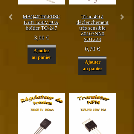
MBQ40T65FDSC
Triac 4Q à
IGBT 650V 40A,
déclenchement
boîtier TO-247
très sensible
Z0107NN0
3,00
€
SOT223
0,70
€
Ajouter
au panier
Ajouter
au panier