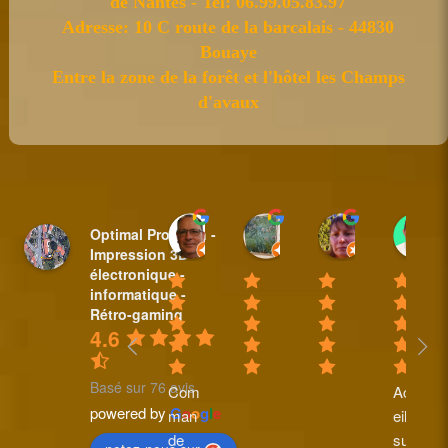
de Nantes - Tel: 06.99.05.83.97
Adresse: 10 C route de la barcalais - 44830
Bouaye
Entre la zone de la forêt et l'hôtel les Champs
d'avaux
Sylvain BAUDET
nicole plantive
Anne Padi
Optimal Pro Tech -
18:44 31 Mar 25
16:14 20 Feb 25
10:35 08 Fe
Impression 3D -
électronique -
informatique -
Rétro-gaming
4.6
Basé sur 76 avis
Com
Accu
powered by
G
o
o
g
l
e
man
eil 
de 
supe