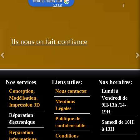
notez-nous sur
pass
r 
ée le 
perfo
26 et 
rman
réce
t.  
ption
Les 
Ils nous on fait confiance
née 
com
le 31. 
man
Très 
des 
satisf
arriv
ait du 
ent 
servi
très 
Nos services
Liens utiles:
Nos horaires:
ce 
rapid
Conception,
Nous contacter
Lundi à
partic
eme
Modélisation,
Vendredi de
Mentions
ulière
nt.  
Impression 3D
9H-13h /14-
Légales
ment 
La 
19H
Réparation
rapid
pers
Politique de
électronique
Samedi de 10H
e.
onne 
confidensialité
à 13H
que 
Réparation
Conditions
j'ai 
informatique